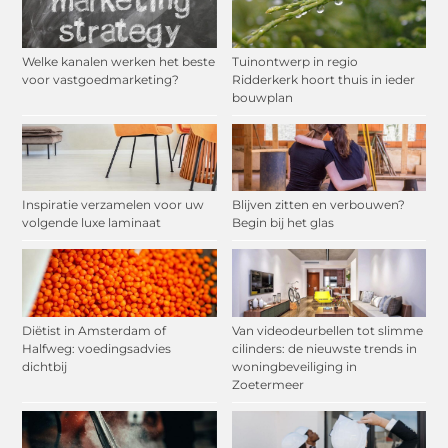
Welke kanalen werken het beste
Tuinontwerp in regio
voor vastgoedmarketing?
Ridderkerk hoort thuis in ieder
bouwplan
Inspiratie verzamelen voor uw
Blijven zitten en verbouwen?
volgende luxe laminaat
Begin bij het glas
Diëtist in Amsterdam of
Van videodeurbellen tot slimme
Halfweg: voedingsadvies
cilinders: de nieuwste trends in
dichtbij
woningbeveiliging in
Zoetermeer