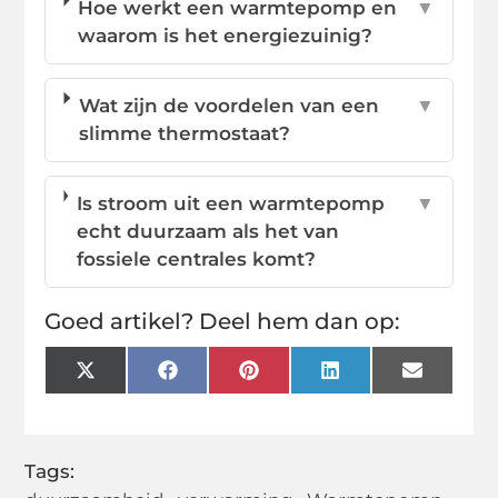
Hoe werkt een warmtepomp en
▼
waarom is het energiezuinig?
Wat zijn de voordelen van een
▼
slimme thermostaat?
Is stroom uit een warmtepomp
▼
echt duurzaam als het van
fossiele centrales komt?
Goed artikel? Deel hem dan op:
X
Facebook
Pinterest
LinkedIn
Email
(Twitter)
Tags: