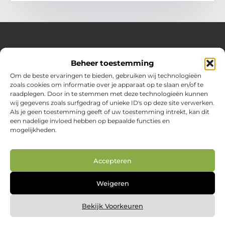
Over Huizenplan
Beheer toestemming
Jouw gids voor wooninspiratie en praktische tips
Om de beste ervaringen te bieden, gebruiken wij technologieën
zoals cookies om informatie over je apparaat op te slaan en/of te
Ontdek een uitgebreide verzameling blogs en artikelen
raadplegen. Door in te stemmen met deze technologieën kunnen
boordevol handige adviezen en verrassende inzichten om
wij gegevens zoals surfgedrag of unieke ID's op deze site verwerken.
jouw woondromen te realiseren. Van interieurideeën tot
Als je geen toestemming geeft of uw toestemming intrekt, kan dit
slimme bespaartips – haal het beste uit jouw huis en
een nadelige invloed hebben op bepaalde functies en
leefomgeving!
mogelijkheden.
Bericht categorie
Accepteren
Main Links
Weigeren
Nederlandse linkbuilding: jouw route naar betere vindbaarheid in Google.nl
Geld online verdienen: zo creëer je je digitale inkomstenbron
Bekijk Voorkeuren