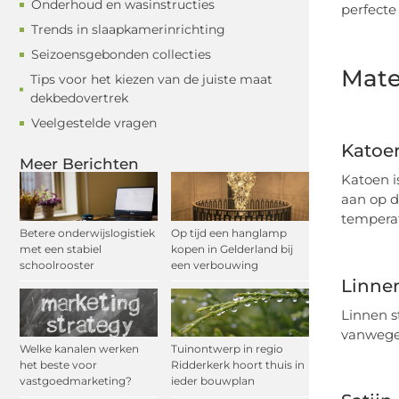
Onderhoud en wasinstructies
perfecte
Trends in slaapkamerinrichting
Seizoensgebonden collecties
Mate
Tips voor het kiezen van de juiste maat
dekbedovertrek
Veelgestelde vragen
Katoe
Meer Berichten
Katoen i
aan op d
tempera
Betere onderwijslogistiek
Op tijd een hanglamp
met een stabiel
kopen in Gelderland bij
schoolrooster
een verbouwing
Linne
Linnen s
vanwege 
Welke kanalen werken
Tuinontwerp in regio
het beste voor
Ridderkerk hoort thuis in
vastgoedmarketing?
ieder bouwplan