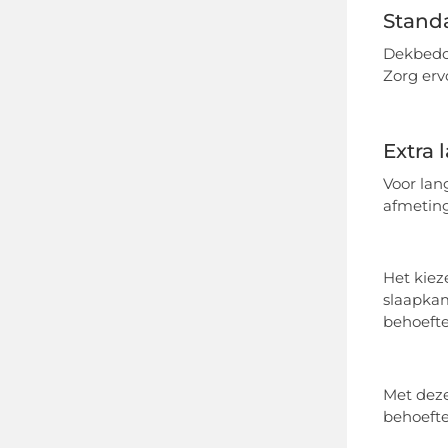
Stand
Dekbedov
Zorg erv
Extra
Voor lan
afmeting
Het kiez
slaapkam
behoefte
Met deze
behoefte