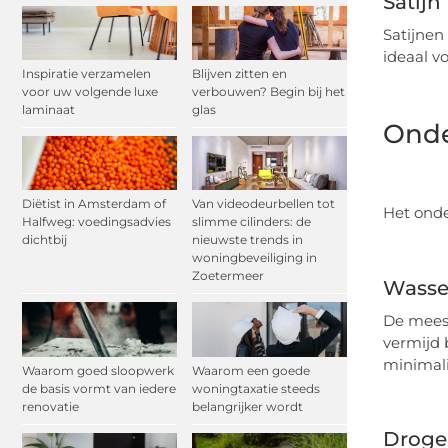
Satijn
Satijnen
ideaal v
Inspiratie verzamelen
Blijven zitten en
voor uw volgende luxe
verbouwen? Begin bij het
laminaat
glas
Onde
Diëtist in Amsterdam of
Van videodeurbellen tot
Het onde
Halfweg: voedingsadvies
slimme cilinders: de
dichtbij
nieuwste trends in
woningbeveiliging in
Zoetermeer
Wass
De mees
vermijd 
minimali
Waarom goed sloopwerk
Waarom een goede
de basis vormt van iedere
woningtaxatie steeds
renovatie
belangrijker wordt
Droge