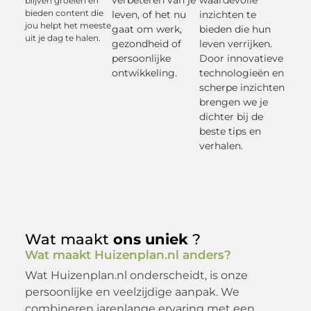
verbeteren van je
waardevolle
blijven groeien en
bieden content die
leven, of het nu
inzichten te
jou helpt het meeste
gaat om werk,
bieden die hun
uit je dag te halen.
gezondheid of
leven verrijken.
persoonlijke
Door innovatieve
ontwikkeling.
technologieën en
scherpe inzichten
brengen we je
dichter bij de
beste tips en
verhalen.
Wat maakt
ons uniek
?
Wat maakt Huizenplan.nl anders?
Wat Huizenplan.nl onderscheidt, is onze
persoonlijke en veelzijdige aanpak. We
combineren jarenlange ervaring met een