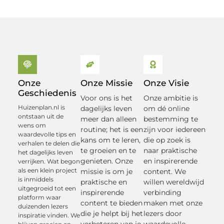
Onze
Onze Missie
Onze Visie
Geschiedenis
Voor ons is het
Onze ambitie is
Huizenplan.nl is
dagelijks leven
om dé online
ontstaan uit de
meer dan alleen
bestemming te
wens om
routine; het is een
zijn voor iedereen
waardevolle tips en
kans om te leren,
die op zoek is
verhalen te delen die
te groeien en te
naar praktische
het dagelijks leven
genieten. Onze
en inspirerende
verrijken. Wat begon
als een klein project
missie is om je
content. We
is inmiddels
praktische en
willen wereldwijd
uitgegroeid tot een
inspirerende
verbinding
platform waar
content te bieden
maken met onze
duizenden lezers
die je helpt bij het
lezers door
inspiratie vinden. We