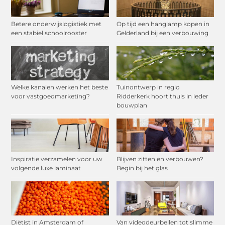
Betere onderwijslogistiek met
Op tijd een hanglamp kopen in
een stabiel schoolrooster
Gelderland bij een verbouwing
Welke kanalen werken het beste
Tuinontwerp in regio
voor vastgoedmarketing?
Ridderkerk hoort thuis in ieder
bouwplan
Inspiratie verzamelen voor uw
Blijven zitten en verbouwen?
volgende luxe laminaat
Begin bij het glas
Diëtist in Amsterdam of
Van videodeurbellen tot slimme