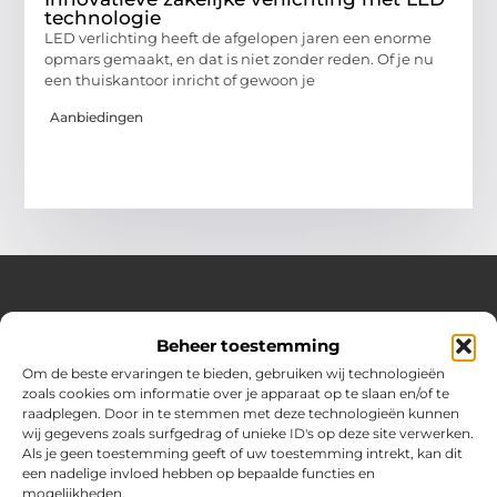
technologie
LED verlichting heeft de afgelopen jaren een enorme
opmars gemaakt, en dat is niet zonder reden. Of je nu
een thuiskantoor inricht of gewoon je
Aanbiedingen
Over Huizenplan
Beheer toestemming
Jouw gids voor wooninspiratie en praktische tips
Om de beste ervaringen te bieden, gebruiken wij technologieën
zoals cookies om informatie over je apparaat op te slaan en/of te
Ontdek een uitgebreide verzameling blogs en artikelen
raadplegen. Door in te stemmen met deze technologieën kunnen
boordevol handige adviezen en verrassende inzichten om
wij gegevens zoals surfgedrag of unieke ID's op deze site verwerken.
jouw woondromen te realiseren. Van interieurideeën tot
Als je geen toestemming geeft of uw toestemming intrekt, kan dit
slimme bespaartips – haal het beste uit jouw huis en
een nadelige invloed hebben op bepaalde functies en
leefomgeving!
mogelijkheden.