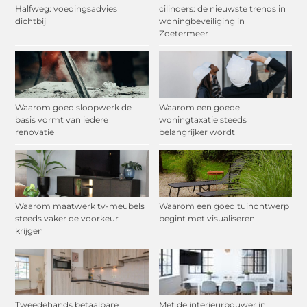
Halfweg: voedingsadvies
cilinders: de nieuwste trends in
dichtbij
woningbeveiliging in
Zoetermeer
Waarom goed sloopwerk de
Waarom een goede
basis vormt van iedere
woningtaxatie steeds
renovatie
belangrijker wordt
Waarom maatwerk tv-meubels
Waarom een goed tuinontwerp
steeds vaker de voorkeur
begint met visualiseren
krijgen
Tweedehands betaalbare
Met de interieurbouwer in