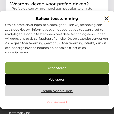
Waarom kiezen voor prefab daken?
Prefab daken winnen snel aan populariteit in de
bouwsector. Ze bieden tal van voordelen die zowel
Beheer toestemming
ontwikkelaars als huiseigenaren aanspreken. In dit
blogartikel onderzoek
Om de beste ervaringen te bieden, gebruiken wij technologieën
zoals cookies om informatie over je apparaat op te slaan en/of te
Aanbiedingen
raadplegen. Door in te stemmen met deze technologieën kunnen
wij gegevens zoals surfgedrag of unieke ID's op deze site verwerken.
Als je geen toestemming geeft of uw toestemming intrekt, kan dit
een nadelige invloed hebben op bepaalde functies en
mogelijkheden.
Accepteren
Weigeren
Over Huizenplan
Jouw gids voor wooninspiratie en praktische tips
Bekijk Voorkeuren
Ontdek een uitgebreide verzameling blogs en artikelen
boordevol handige adviezen en verrassende inzichten om
Cookiebeleid
jouw woondromen te realiseren. Van interieurideeën tot
slimme bespaartips – haal het beste uit jouw huis en
leefomgeving!