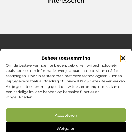
interesseren
Over Huizenplan
Beheer toestemming
Jouw gids voor wooninspiratie en praktische tips
Om de beste ervaringen te bieden, gebruiken wij technologieën
zoals cookies om informatie over je apparaat op te slaan en/of te
Ontdek een uitgebreide verzameling blogs en artikelen
raadplegen. Door in te stemmen met deze technologieën kunnen
boordevol handige adviezen en verrassende inzichten om
wij gegevens zoals surfgedrag of unieke ID's op deze site verwerken.
jouw woondromen te realiseren. Van interieurideeën tot
Als je geen toestemming geeft of uw toestemming intrekt, kan dit
slimme bespaartips – haal het beste uit jouw huis en
een nadelige invloed hebben op bepaalde functies en
leefomgeving!
mogelijkheden.
Bericht categorie
Accepteren
Main Links
Weigeren