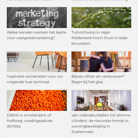
Welke kanalen werken het beste
Tuinontwerp in regio
voor vastgoedmarketing?
Ridderkerk hoort thuis in ieder
bouwplan
Inspiratie verzamelen voor uw
Blijven zitten en verbouwen?
volgende luxe laminaat
Begin bij het glas
Diëtist in Amsterdam of
Van videodeurbellen tot slimme
Halfweg: voedingsadvies
cilinders: de nieuwste trends in
dichtbij
woningbeveiliging in
Zoetermeer