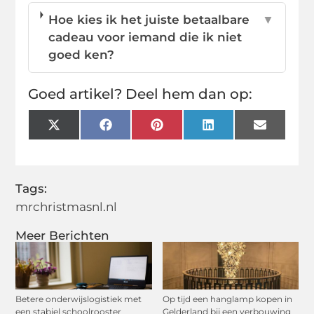
Hoe kies ik het juiste betaalbare
▼
cadeau voor iemand die ik niet
goed ken?
Goed artikel? Deel hem dan op:
X
Facebook
Pinterest
LinkedIn
Email
(Twitter)
Tags:
mrchristmasnl.nl
Meer Berichten
Betere onderwijslogistiek met
Op tijd een hanglamp kopen in
een stabiel schoolrooster
Gelderland bij een verbouwing