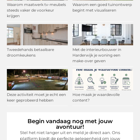
Waarom maatwerk tv-meubels
Waarom een goed tuinontwerp
steeds vaker de voorkeur
begint met visualiseren
krijgen
Tweedehands betaalbare
Met de interieurbouwer in
droomkeukens
Harderwijk je woning een
make-over geven
Deze activiteit moet je echt een
Hoe maak je waardevolle
keer geprobeerd hebben
content?
Begin vandaag nog met jouw
avontuur!
Stel het niet langer uit en meld je direct aan. Ons
platform biedt de perfecte gelegenheid om jouw