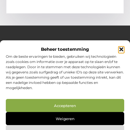
Over Huizenplan
Beheer toestemming
Jouw gids voor wooninspiratie en praktische tips
Om de beste ervaringen te bieden, gebruiken wij technologieën
zoals cookies om informatie over je apparaat op te slaan en/of te
Ontdek een uitgebreide verzameling blogs en artikelen
raadplegen. Door in te stemmen met deze technologieën kunnen
boordevol handige adviezen en verrassende inzichten om
wij gegevens zoals surfgedrag of unieke ID's op deze site verwerken.
jouw woondromen te realiseren. Van interieurideeën tot
Als je geen toestemming geeft of uw toestemming intrekt, kan dit
slimme bespaartips – haal het beste uit jouw huis en
een nadelige invloed hebben op bepaalde functies en
leefomgeving!
mogelijkheden.
Bericht categorie
Accepteren
Main Links
Weigeren
Nederlandse linkbuilding: jouw route naar betere vindbaarheid in Google.nl
Geld online verdienen: zo creëer je je digitale inkomstenbron