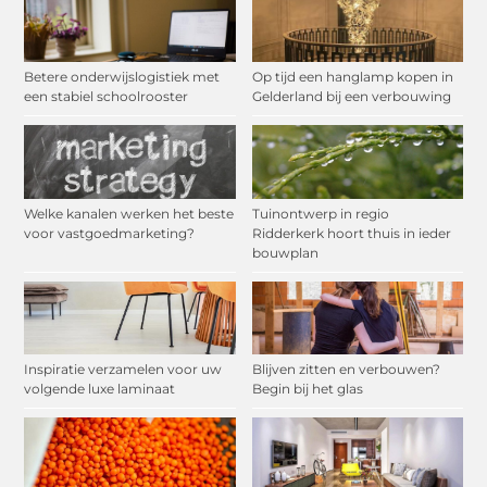
Betere onderwijslogistiek met
Op tijd een hanglamp kopen in
een stabiel schoolrooster
Gelderland bij een verbouwing
Welke kanalen werken het beste
Tuinontwerp in regio
voor vastgoedmarketing?
Ridderkerk hoort thuis in ieder
bouwplan
Inspiratie verzamelen voor uw
Blijven zitten en verbouwen?
volgende luxe laminaat
Begin bij het glas