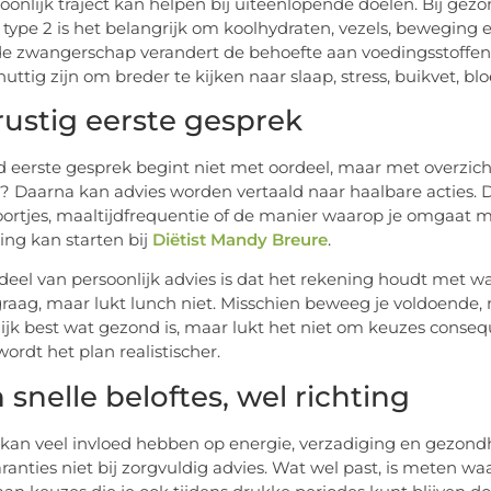
oonlijk traject kan helpen bij uiteenlopende doelen. Bij gezo
 type 2 is het belangrijk om koolhydraten, vezels, beweging
de zwangerschap verandert de behoefte aan voedingsstoffen
nuttig zijn om breder te kijken naar slaap, stress, buikvet,
rustig eerste gesprek
 eerste gesprek begint niet met oordeel, maar met overzicht.
? Daarna kan advies worden vertaald naar haalbare acties.
ortjes, maaltijdfrequentie of de manier waarop je omgaat me
ing kan starten bij
Diëtist Mandy Breure
.
deel van persoonlijk advies is dat het rekening houdt met w
graag, maar lukt lunch niet. Misschien beweeg je voldoende, 
ijk best wat gezond is, maar lukt het niet om keuzes conseq
ordt het plan realistischer.
snelle beloftes, wel richting
kan veel invloed hebben op energie, verzadiging en gezondhe
ranties niet bij zorgvuldig advies. Wat wel past, is meten wa