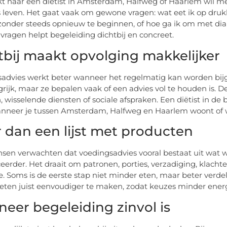
t naar een diëtist in Amsterdam, Halfweg of Haarlem wil m
s leven. Het gaat vaak om gewone vragen: wat eet ik op druk
f zonder steeds opnieuw te beginnen, of hoe ga ik om met d
e vragen helpt begeleiding dichtbij en concreet.
tbij maakt opvolging makkelijker
advies werkt beter wanneer het regelmatig kan worden bijges
rijk, maar ze bepalen vaak of een advies vol te houden is. De
, wisselende diensten of sociale afspraken. Een diëtist in de
nneer je tussen Amsterdam, Halfweg en Haarlem woont of 
 dan een lijst met producten
sen verwachten dat voedingsadvies vooral bestaat uit wat wel
erder. Het draait om patronen, porties, verzadiging, klach
e. Soms is de eerste stap niet minder eten, maar beter verde
eten juist eenvoudiger te maken, zodat keuzes minder energ
eer begeleiding zinvol is