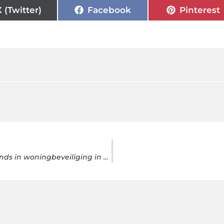
X (Twitter)
Facebook
Pinterest
Van videodeurbellen tot slimme cilinders: de nieuwste trends in woningbeveiliging in Zoetermeer