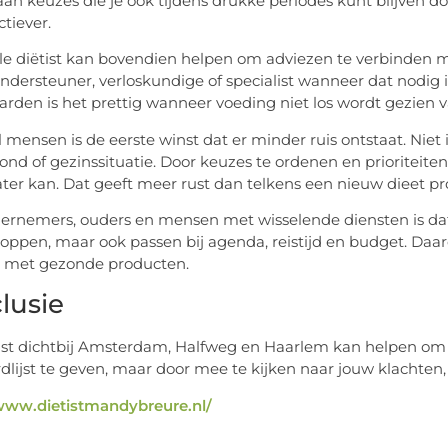
an keuzes die je ook tijdens drukke periodes kunt blijven 
ctiever.
le diëtist kan bovendien helpen om adviezen te verbinden m
ondersteuner, verloskundige of specialist wanneer dat nodig 
rden is het prettig wanneer voeding niet los wordt gezien v
l mensen is de eerste winst dat er minder ruis ontstaat. Niet
ond of gezinssituatie. Door keuzes te ordenen en prioriteiten
ater kan. Dat geeft meer rust dan telkens een nieuw dieet p
ernemers, ouders en mensen met wisselende diensten is dat 
loppen, maar ook passen bij agenda, reistijd en budget. Daa
jst met gezonde producten.
lusie
ist dichtbij Amsterdam, Halfweg en Haarlem kan helpen om 
dlijst te geven, maar door mee te kijken naar jouw klachten
/www.dietistmandybreure.nl/