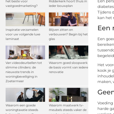
Een pers
het beste voor
Ridderkerk hoort thuis in
vastgoedmarketing?
ieder bouwplan
diabetes
Tijdens 
kan het 
Een 
Inspiratie verzamelen
Blijven zitten en
voor uw volgende luxe
verbouwen? Begin bij het
Een goed
laminaat
glas
bereiken
tussendo
begeleid
Van videodeurbellen tot
Waarom goed sloopwerk
Het voor
slimme cilinders: de
de basis vormt van iedere
kook je 
nieuwste trends in
renovatie
inhoudel
woningbeveiliging in
maken, w
Zoetermeer
Geen 
Voeding 
Waarom een goede
Waarom maatwerk tv-
harde ga
woningtaxatie steeds
meubels steeds vaker de