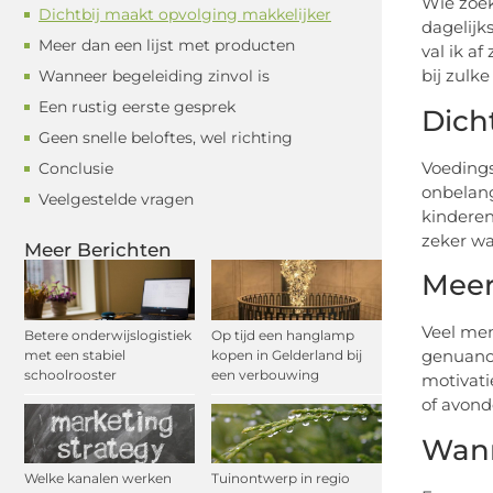
Wie zoek
Dichtbij maakt opvolging makkelijker
dagelijk
Meer dan een lijst met producten
val ik a
bij zulk
Wanneer begeleiding zinvol is
Een rustig eerste gesprek
Dich
Geen snelle beloftes, wel richting
Voedings
Conclusie
onbelang
Veelgestelde vragen
kinderen
zeker wa
Meer Berichten
Meer
Veel men
Betere onderwijslogistiek
Op tijd een hanglamp
genuance
met een stabiel
kopen in Gelderland bij
schoolrooster
een verbouwing
motivati
of avond
Wann
Welke kanalen werken
Tuinontwerp in regio