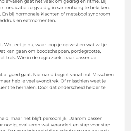
nd afvallen gaat het vaak om gedrag en ritme. Bij
 en medicatie zorgvuldig in samenhang te bekijken.
. En bij hormonale klachten of metabool syndroom
 bloeddruk en eetmomenten.
 Wat eet je nu, waar loop je op vast en wat wil je
 Dat kan gaan om boodschappen, portiegrootte,
t trek. Wie in de regio zoekt naar passende
at al goed gaat. Niemand begint vanaf nul. Misschien
maar heb je veel avondtrek. Of misschien weet je
uent te herhalen. Door dat onderscheid helder te
id, maar het blijft persoonlijk. Daarom passen
ar nodig, evalueren wat verandert en stap voor stap