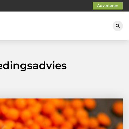
Adverteren
edingsadvies