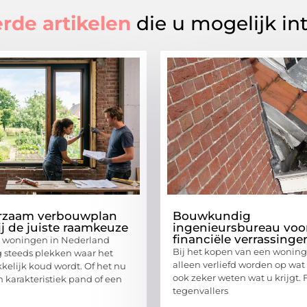
rde artikelen
die u mogelijk in
rzaam verbouwplan
Bouwkundig
ij de juiste raamkeuze
ingenieursbureau vo
financiële verrassinge
e woningen in Nederland
Bij het kopen van een woning 
 steeds plekken waar het
alleen verliefd worden op wat 
elijk koud wordt. Of het nu
ook zeker weten wat u krijgt. 
 karakteristiek pand of een
tegenvallers