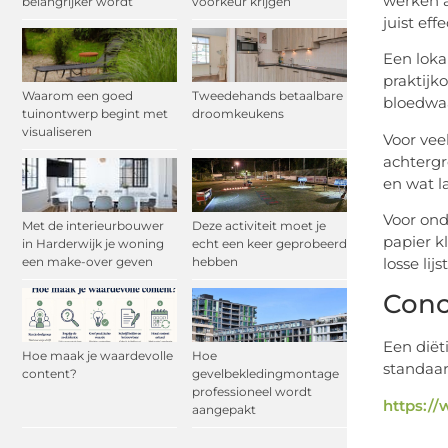
werken a
belangrijker wordt
voorkeur krijgen
juist effe
Een loka
praktijk
Waarom een goed
Tweedehands betaalbare
bloedwaa
tuinontwerp begint met
droomkeukens
visualiseren
Voor vee
achtergr
en wat l
Voor ond
Met de interieurbouwer
Deze activiteit moet je
papier k
in Harderwijk je woning
echt een keer geprobeerd
losse li
een make-over geven
hebben
Conc
Een diët
Hoe maak je waardevolle
Hoe
standaar
content?
gevelbekledingmontage
professioneel wordt
https:/
aangepakt