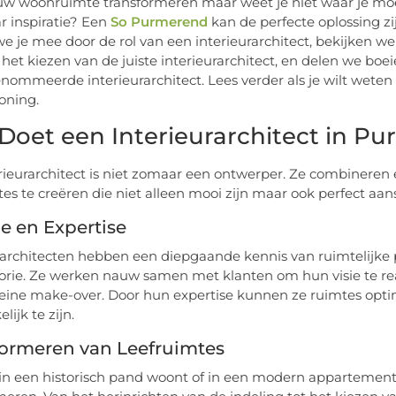
ouw woonruimte transformeren maar weet je niet waar je moe
r inspiratie? Een
So Purmerend
kan de perfecte oplossing zi
 je mee door de rol van een interieurarchitect, bekijken we
r het kiezen van de juiste interieurarchitect, en delen we bo
nommeerde interieurarchitect. Lees verder als je wilt weten
ning.
Doet een Interieurarchitect in P
rieurarchitect is niet zomaar een ontwerper. Ze combineren e
tes te creëren die niet alleen mooi zijn maar ook perfect aans
e en Expertise
rarchitecten hebben een diepgaande kennis van ruimtelijke p
orie. Ze werken nauw samen met klanten om hun visie te rea
leine make-over. Door hun expertise kunnen ze ruimtes optim
lijk te zijn.
formeren van Leefruimtes
 in een historisch pand woont of in een modern appartement,