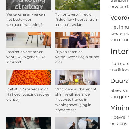
transfor
ervoor d
Welke kanalen werken
Tuinontwerp in regio
Voord
het beste voor
Ridderkerk hoort thuis in
vastgoedmarketing?
ieder bouwplan
Het inhu
bieden c
van conc
Inte
Inspiratie verzamelen
Blijven zitten en
voor uw volgende luxe
verbouwen? Begin bij het
laminaat
glas
Purmeren
traditio
Duurz
Diëtist in Amsterdam of
Van videodeurbellen tot
Steeds m
Halfweg: voedingsadvies
slimme cilinders: de
van gere
dichtbij
nieuwste trends in
woningbeveiliging in
Minim
Zoetermeer
Hoewel m
en eenv