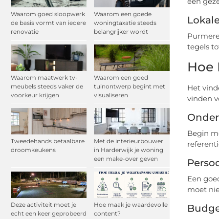
een gezel
Waarom goed sloopwerk
Waarom een goede
Lokal
de basis vormt van iedere
woningtaxatie steeds
renovatie
belangrijker wordt
Purmeren
tegels t
Hoe 
Waarom maatwerk tv-
Waarom een goed
meubels steeds vaker de
tuinontwerp begint met
Het vind
voorkeur krijgen
visualiseren
vinden v
Onder
Begin me
Tweedehands betaalbare
Met de interieurbouwer
referenti
droomkeukens
in Harderwijk je woning
een make-over geven
Persoo
Een goed
moet nie
Deze activiteit moet je
Hoe maak je waardevolle
Budge
echt een keer geprobeerd
content?