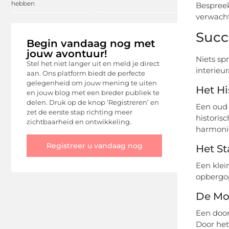
hebben
Bespreek
verwacht
Succ
Begin vandaag nog met
jouw avontuur!
Niets sp
Stel het niet langer uit en meld je direct
interieu
aan. Ons platform biedt de perfecte
gelegenheid om jouw mening te uiten
Het Hi
en jouw blog met een breder publiek te
delen. Druk op de knop ‘Registreren’ en
Een oud
zet de eerste stap richting meer
historis
zichtbaarheid en ontwikkeling.
harmoni
Registreer u vandaag nog
Het S
Een klei
opbergop
De Mo
Een door
Door het