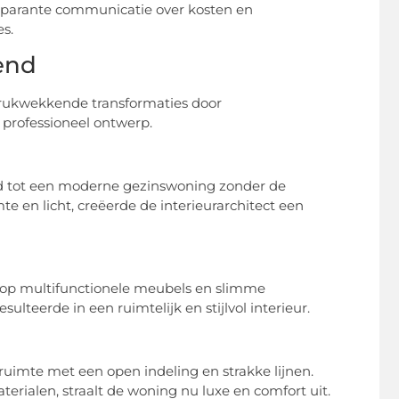
sparante communicatie over kosten en
s.
end
ndrukwekkende transformaties door
 professioneel ontwerp.
 tot een moderne gezinswoning zonder de
e en licht, creëerde de interieurarchitect een
s op multifunctionele meubels en slimme
lteerde in een ruimtelijk en stijlvol interieur.
imte met een open indeling en strakke lijnen.
rialen, straalt de woning nu luxe en comfort uit.