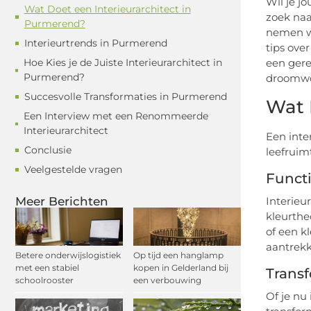
Wil je j
Wat Doet een Interieurarchitect in
zoek naa
Purmerend?
nemen we
Interieurtrends in Purmerend
tips ove
Hoe Kies je de Juiste Interieurarchitect in
een gere
Purmerend?
droomwo
Succesvolle Transformaties in Purmerend
Wat 
Een Interview met een Renommeerde
Interieurarchitect
Een inte
Conclusie
leefruim
Veelgestelde vragen
Functi
Interieu
Meer Berichten
kleurthe
of een k
aantrekke
Betere onderwijslogistiek
Op tijd een hanglamp
met een stabiel
kopen in Gelderland bij
Trans
schoolrooster
een verbouwing
Of je nu