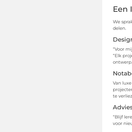
Een 
We spra
delen.
Design
“Voor mi
“Elk proj
ontwerp.
Notab
Van luxe
projecte
te verlie
Advies
“Blijf l
voor nie