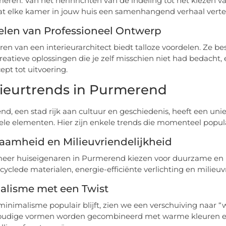
meren. Van het herinrichten van de indeling tot het kiezen v
at elke kamer in jouw huis een samenhangend verhaal vertel
elen van Professioneel Ontwerp
ren van een interieurarchitect biedt talloze voordelen. Ze be
reatieve oplossingen die je zelf misschien niet had bedacht, 
ept tot uitvoering.
rieurtrends in Purmerend
d, een stad rijk aan cultuur en geschiedenis, heeft een uni
nele elementen. Hier zijn enkele trends die momenteel populai
aamheid en Milieuvriendelijkheid
eer huiseigenaren in Purmerend kiezen voor duurzame en m
cyclede materialen, energie-efficiënte verlichting en milieuvr
alisme met een Twist
inimalisme populair blijft, zien we een verschuiving naar “
oudige vormen worden gecombineerd met warme kleuren en 