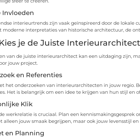
lige sfeer te creëren.
e Invloeden
dse interieurtrends zijn vaak geïnspireerd door de lokale c
ot moderne interpretaties van historische architectuur, de on
Kies je de Juiste Interieurarchite
en van de juiste interieurarchitect kan een uitdaging zijn, 
oor jouw project.
zoek en Referenties
t het onderzoeken van interieurarchitecten in jouw regio. Bek
es. Het is belangrijk om een idee te krijgen van hun stijl en of
nlijke Klik
e werkrelatie is cruciaal. Plan een kennismakingsgesprek om t
t alleen jouw smaak begrijpen, maar ook jouw levensstijl en
t en Planning