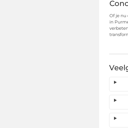
Conc
Of je nu
in Purme
verbeter
transfor
Veel