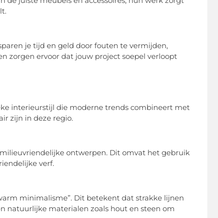
an de juiste meubels en accessoires, hun werk zorgt
t.
sparen je tijd en geld door fouten te vermijden,
en zorgen ervoor dat jouw project soepel verloopt
eke interieurstijl die moderne trends combineert met
r zijn in deze regio.
ilieuvriendelijke ontwerpen. Dit omvat het gebruik
iendelijke verf.
warm minimalisme”. Dit betekent dat strakke lijnen
natuurlijke materialen zoals hout en steen om