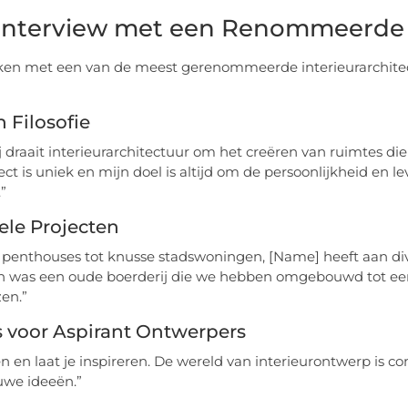
Interview met een Renommeerde I
ken met een van de meest gerenommeerde interieurarchitec
 Filosofie
j draait interieurarchitectuur om het creëren van ruimtes die 
ect is uniek en mijn doel is altijd om de persoonlijkheid en l
”
ele Projecten
 penthouses tot knusse stadswoningen, [Name] heeft aan div
n was een oude boerderij die we hebben omgebouwd tot een
zen.”
 voor Aspirant Ontwerpers
eren en laat je inspireren. De wereld van interieurontwerp is 
uwe ideeën.”