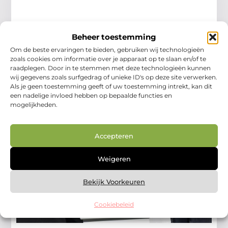
Ontsnap naar vakantiepark in Maassluis
Beheer toestemming
voor een onvergetelijk avontuur
Om de beste ervaringen te bieden, gebruiken wij technologieën
Welkom bij vakantiepark in Maassluis (Maassluis Nu),
zoals cookies om informatie over je apparaat op te slaan en/of te
een bestemming die werkelijk perfect is voor families,
raadplegen. Door in te stemmen met deze technologieën kunnen
reisliefhebbers en lokale toeristen die op zoek zijn naar
wij gegevens zoals surfgedrag of unieke ID's op deze site verwerken.
een
Als je geen toestemming geeft of uw toestemming intrekt, kan dit
een nadelige invloed hebben op bepaalde functies en
Winkelen
mogelijkheden.
Accepteren
Weigeren
Bekijk Voorkeuren
Cookiebeleid