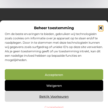
Over Huizenplan
Beheer toestemming
Jouw gids voor wooninspiratie en praktische tips
Om de beste ervaringen te bieden, gebruiken wij technologieën
zoals cookies om informatie over je apparaat op te slaan en/of te
Ontdek een uitgebreide verzameling blogs en artikelen
raadplegen. Door in te stemmen met deze technologieën kunnen
boordevol handige adviezen en verrassende inzichten om
wij gegevens zoals surfgedrag of unieke ID's op deze site verwerken.
jouw woondromen te realiseren. Van interieurideeën tot
Als je geen toestemming geeft of uw toestemming intrekt, kan dit
slimme bespaartips – haal het beste uit jouw huis en
een nadelige invloed hebben op bepaalde functies en
leefomgeving!
mogelijkheden.
Bericht categorie
Accepteren
Main Links
Weigeren
Nederlandse linkbuilding: jouw route naar betere vindbaarheid in Google.nl
Geld online verdienen: zo creëer je je digitale inkomstenbron
Bekijk Voorkeuren
Cookiebeleid