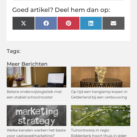
Goed artikel? Deel hem dan op:
X
Facebook
Pinterest
LinkedIn
Email
(Twitter)
Tags:
Meer Berichten
Betere onderwijslogistiek met
Op tijd een hanglamp kopen in
een stabiel schoolrooster
Gelderland bij een verbouwing
Welke kanalen werken het beste
Tuinontwerp in regio
voor vastgoedmarketing?
Ridderkerk hoort thuis in ieder