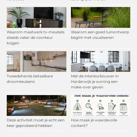
Waarom maatwerk tv-meubels
Waarom een goed tuinontwerp
steeds vaker de voorkeur
begint met visualiseren
krijgen
Tweedehands betaalbare
Met de interieurbouwer in
droomkeukens
Harderwijk je woning een
make-over geven
Deze activiteit moet je echt een
Hoe maak je waardevolle
keer geprobeerd hebben
content?