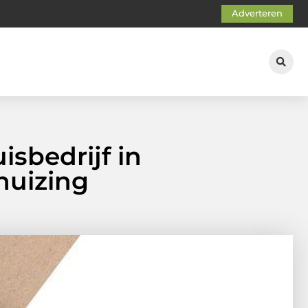
Adverteren
sbedrijf in
huizing