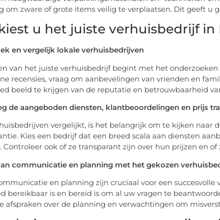
ng om zware of grote items veilig te verplaatsen. Dit geeft u
kiest u het juiste verhuisbedrijf 
k en vergelijk lokale verhuisbedrijven
en van het juiste verhuisbedrijf begint met het onderzoeken 
ine recensies, vraag om aanbevelingen van vrienden en famil
ed beeld te krijgen van de reputatie en betrouwbaarheid van 
 de aangeboden diensten, klantbeoordelingen en prijs tra
rhuisbedrijven vergelijkt, is het belangrijk om te kijken naa
antie. Kies een bedrijf dat een breed scala aan diensten aan
 Controleer ook of ze transparant zijn over hun prijzen en of
van communicatie en planning met het gekozen verhuisbed
mmunicatie en planning zijn cruciaal voor een succesvolle ve
ed bereikbaar is en bereid is om al uw vragen te beantwoor
ke afspraken over de planning en verwachtingen om misver