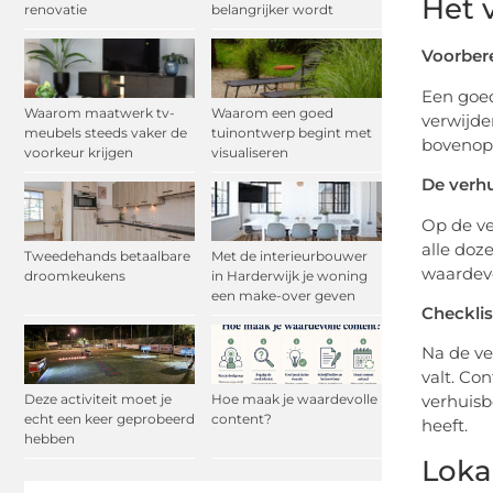
Het 
renovatie
belangrijker wordt
Voorbere
Een goed
Waarom maatwerk tv-
Waarom een goed
verwijde
meubels steeds vaker de
tuinontwerp begint met
bovenop.
voorkeur krijgen
visualiseren
De verhu
Op de ve
alle doz
Tweedehands betaalbare
Met de interieurbouwer
waardevo
droomkeukens
in Harderwijk je woning
een make-over geven
Checklis
Na de ve
valt. Co
Deze activiteit moet je
Hoe maak je waardevolle
verhuisb
echt een keer geprobeerd
content?
heeft.
hebben
Loka