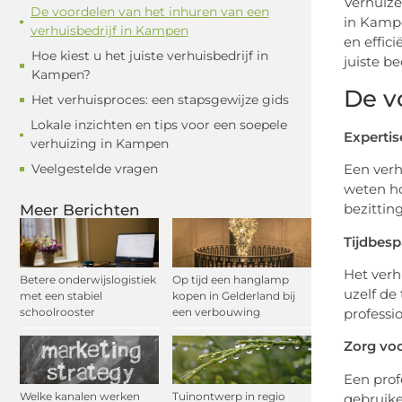
Verhuize
De voordelen van het inhuren van een
in Kampe
verhuisbedrijf in Kampen
en effic
Hoe kiest u het juiste verhuisbedrijf in
juiste b
Kampen?
De v
Het verhuisproces: een stapsgewijze gids
Lokale inzichten en tips voor een soepele
Expertis
verhuizing in Kampen
Een verh
Veelgestelde vragen
weten ho
bezittin
Meer Berichten
Tijdbesp
Het verh
Betere onderwijslogistiek
Op tijd een hanglamp
uzelf de
met een stabiel
kopen in Gelderland bij
schoolrooster
een verbouwing
professi
Zorg voo
Een profe
Welke kanalen werken
Tuinontwerp in regio
gebruik