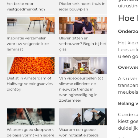
het beste voor
Ridderkerk hoort thuis in
uitrusti
vastgoedmarketing?
ieder bouwplan
Hoe 
Onderzoe
Inspiratie verzamelen
Blijven zitten en
Het kiez
voor uw volgende luxe
verbouwen? Begin bij het
Lees onl
laminaat
glas
u een go
Overweeg
Als u ve
Diëtist in Amsterdam of
Van videodeurbellen tot
Halfweg: voedingsadvies
slimme cilinders: de
transpar
dichtbij
nieuwste trends in
meubels.
woningbeveiliging in
Zoetermeer
Belang 
Goede co
kiest go
duidelij
Waarom goed sloopwerk
Waarom een goede
de basis vormt van iedere
woningtaxatie steeds