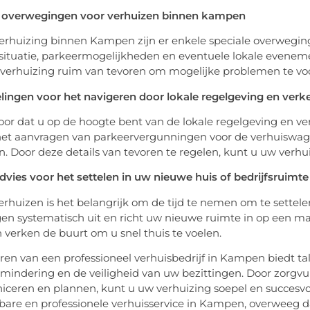
e overwegingen voor verhuizen binnen kampen
verhuizing binnen Kampen zijn er enkele speciale overwegi
situatie, parkeermogelijkheden en eventuele lokale evene
verhuizing ruim van tevoren om mogelijke problemen te v
ingen voor het navigeren door lokale regelgeving en verk
oor dat u op de hoogte bent van de lokale regelgeving en ve
et aanvragen van parkeervergunningen voor de verhuiswagen
. Door deze details van tevoren te regelen, kunt u uw verhui
vies voor het settelen in uw nieuwe huis of bedrijfsruimte
erhuizen is het belangrijk om de tijd te nemen om te settele
gen systematisch uit en richt uw nieuwe ruimte in op een m
 verken de buurt om u snel thuis te voelen.
ren van een professioneel verhuisbedrijf in Kampen biedt tall
rmindering en de veiligheid van uw bezittingen. Door zorgvul
eren en plannen, kunt u uw verhuizing soepel en succesvol 
are en professionele verhuisservice in Kampen, overweeg 