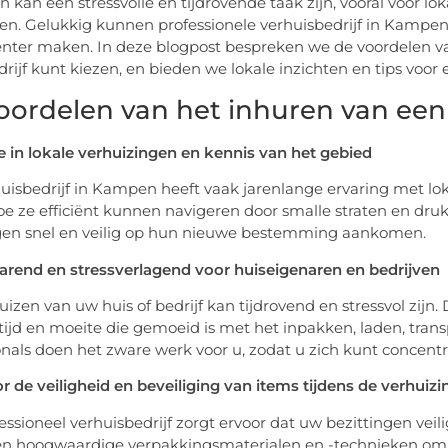
n kan een stressvolle en tijdrovende taak zijn, vooral voor 
n. Gelukkig kunnen professionele verhuisbedrijf in Kampen
iënter maken. In deze blogpost bespreken we de voordelen va
edrijf kunt kiezen, en bieden we lokale inzichten en tips vo
oordelen van het inhuren van een
e in lokale verhuizingen en kennis van het gebied
uisbedrijf in Kampen heeft vaak jarenlange ervaring met lo
e ze efficiënt kunnen navigeren door smalle straten en druk
gen snel en veilig op hun nieuwe bestemming aankomen.
arend en stressverlagend voor huiseigenaren en bedrijven
uizen van uw huis of bedrijf kan tijdrovend en stressvol zijn.
 tijd en moeite die gemoeid is met het inpakken, laden, tran
onals doen het zware werk voor u, zodat u zich kunt concent
r de veiligheid en beveiliging van items tijdens de verhuizi
ssioneel verhuisbedrijf zorgt ervoor dat uw bezittingen veilig
en hoogwaardige verpakkingsmaterialen en -technieken om 