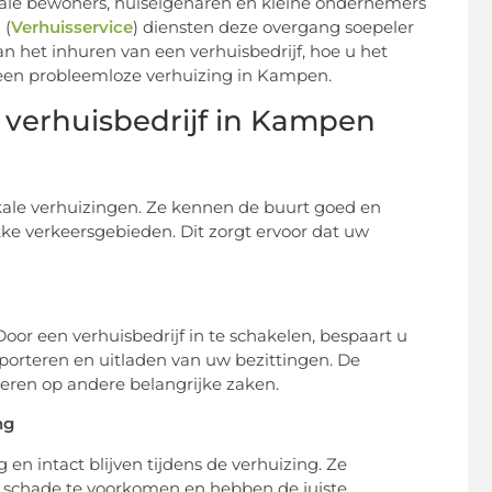
lokale bewoners, huiseigenaren en kleine ondernemers
 (
Verhuisservice
) diensten deze overgang soepeler
n het inhuren van een verhuisbedrijf, hoe u het
or een probleemloze verhuizing in Kampen.
 verhuisbedrijf in Kampen
kale verhuizingen. Ze kennen de buurt goed en
ke verkeersgebieden. Dit zorgt ervoor dat uw
 Door een verhuisbedrijf in te schakelen, bespaart u
sporteren en uitladen van uw bezittingen. De
reren op andere belangrijke zaken.
ng
 en intact blijven tijdens de verhuizing. Ze
schade te voorkomen en hebben de juiste