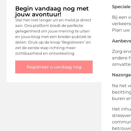
Special
Begin vandaag nog met
jouw avontuur!
Bij een 
Stel het niet langer uit en meld je direct
verkeers
aan. Ons platform biedt de perfecte
Plan uw 
gelegenheid om jouw mening te uiten
en jouw blog met een breder publiek te
Aanbevel
delen. Druk op de knop ‘Registreren’ en
zet de eerste stap richting meer
Zorg erv
zichtbaarheid en ontwikkeling.
andere h
omvatten
Registreer u vandaag nog
Nazorgad
Na het v
bezittin
buren en
Het inhu
stressve
communic
betrouwb