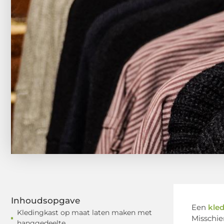
Inhoudsopgave
Een
kle
Kledingkast op maat laten maken met
Misschien
hanggedeelte