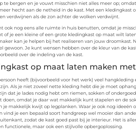
 op te bergen en je vouwt misschien niet alles meer op; omdat 
eer hecht aan de netheid in de kast. Met een kledingkast op 
n verdwijnen als de zon achter de wolken verdwijnt.
nt ook nog eens alle ruimte in huis benutten, omdat je miss
 of je een kleine of een grote kledingkast op maat wilt laten
ker kan je helpen bij het realiseren van jouw droomkast. Nat
eel gewoon. Je kunt wensen hebben over de kleur van de ka
oorbeeld over de indeling van de kast.
ingkast op maat laten maken me
ersoon heeft (bijvoorbeeld voor het werk) veel hangkleding 
 zijn. Als je niet zoveel nette kleding hebt die je moet opha
zijn dat je lades nodig hebt om riemen, sokken of ondergoed 
t doen, omdat je daar wat makkelijk kunt stapelen en de sok
an je makkelijk kwijt op legplanken. Waar je ook nog ideeën 
n vind je een bepaald soort handgreep wel mooier dan ander
uitenkant, zodat de kast goed past bij je interieur. Het is al
en functionele, maar ook een stijlvolle opbergoplossing.