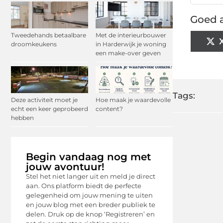
Goed a
Tweedehands betaalbare
Met de interieurbouwer
droomkeukens
in Harderwijk je woning
een make-over geven
Tags:
Deze activiteit moet je
Hoe maak je waardevolle
echt een keer geprobeerd
content?
hebben
Begin vandaag nog met
jouw avontuur!
Stel het niet langer uit en meld je direct
aan. Ons platform biedt de perfecte
gelegenheid om jouw mening te uiten
en jouw blog met een breder publiek te
delen. Druk op de knop ‘Registreren’ en