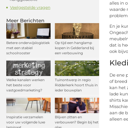
alles in
Veelgestelde vragen
waarde m
probleme
Meer Berichten
En je ku
Ongeacht
meubelma
Betere onderwijslogistiek
Op tijd een hanglamp
dat is h
met een stabiel
kopen in Gelderland bij
ook bijv
schoolrooster
een verbouwing
Kled
De ene p
Welke kanalen werken
Tuinontwerp in regio
of breed
het beste voor
Ridderkerk hoort thuis in
kan het 
vastgoedmarketing?
ieder bouwplan
lade kun
shirts k
Misschie
aan de b
Inspiratie verzamelen
Blijven zitten en
alleen e
voor uw volgende luxe
verbouwen? Begin bij het
laminaat
glas