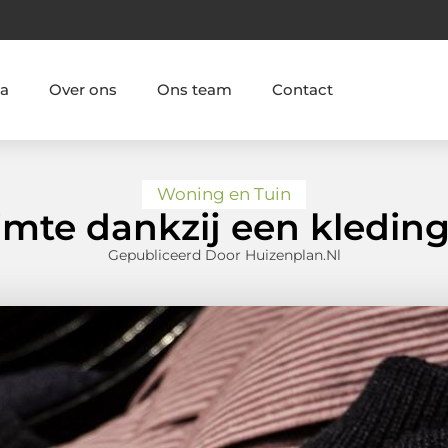
ia
Over ons
Ons team
Contact
Woning en Tuin
uimte dankzij een kledin
Gepubliceerd Door Huizenplan.nl