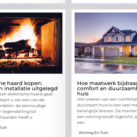
che haard kopen:
Hoe maatwerk bijdraa
 installatie uitgelegd
comfort en duurzaamh
huis
en elektrische haard gaat
Het creëren van een comforta
iteert u van een van de
duurzaam huis is voor veel m
ordelen: de eenvoudige
belangrijk streven. De manie
In tegenstelling tot
een woning wordt ingericht, sp
e haarden heeft u
een
Tuin
Woning En Tuin