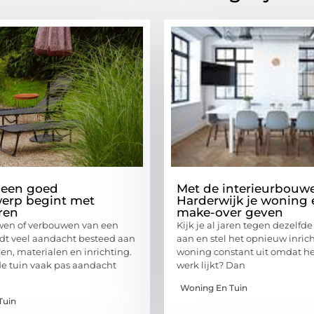
een goed
Met de interieurbouwe
erp begint met
Harderwijk je woning 
ren
make-over geven
wen of verbouwen van een
Kijk je al jaren tegen dezelf
dt veel aandacht besteed aan
aan en stel het opnieuw inric
en, materialen en inrichting.
woning constant uit omdat het
 de tuin vaak pas aandacht
werk lijkt? Dan
Woning En Tuin
Tuin