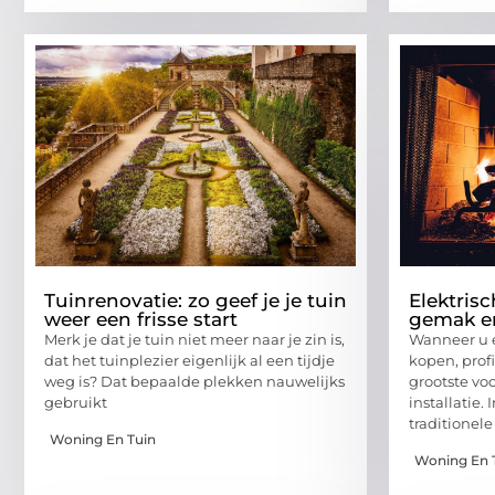
Tuinrenovatie: zo geef je je tuin
Elektris
weer een frisse start
gemak en
Merk je dat je tuin niet meer naar je zin is,
Wanneer u e
dat het tuinplezier eigenlijk al een tijdje
kopen, prof
weg is? Dat bepaalde plekken nauwelijks
grootste vo
gebruikt
installatie. 
traditionel
Woning En Tuin
Woning En 