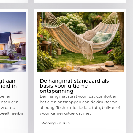
gt aan
De hangmat standaard als
eid in
basis voor ultieme
ontspanning
bel en
Een hangmat staat voor rust, comfort en
ensen een
het even ontsnappen aan de drukte van
r waarop
alledag. Toch is niet iedere tuin, balkon of
eelt hierbij
woonkamer uitgerust met
Woning En Tuin