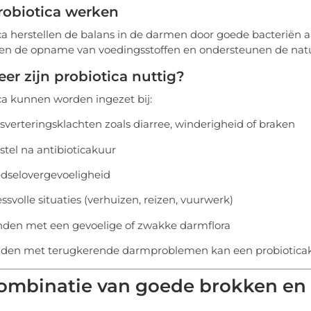
robiotica werken
ca herstellen de balans in de darmen door goede bacteriën aa
en de opname van voedingsstoffen en ondersteunen de natuu
r zijn probiotica nuttig?
ca kunnen worden ingezet bij:
jsverteringsklachten zoals diarree, winderigheid of braken
stel na antibioticakuur
dselovergevoeligheid
essvolle situaties (verhuizen, reizen, vuurwerk)
den met een gevoelige of zwakke darmflora
nden met terugkerende darmproblemen kan een probioticaku
ombinatie van goede brokken en 