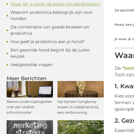
Waar let je op bij de beste hondenbrokken?
De gezondhe
Waarom probiotica belangrijk zijn voor
honden
Naast een 
De combinatie van goede brokken en
probiotica
je waar je 
Hoe geef je probiotica aan je hond?
Een gezonde hond begint bij de juiste
Waar
keuzes
Veelgestelde vragen
De
“bes
Toch zij
Meer Berichten
1. Kwa
Kies vo
Betere onderwijslogistiek
Op tijd een hanglamp
termen z
met een stabiel
kopen in Gelderland bij
spierop
schoolrooster
een verbouwing
2. Ge
Essentië