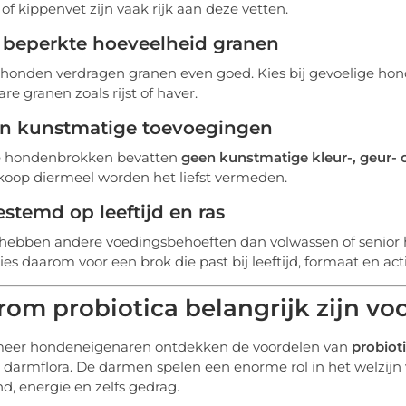
 of kippenvet zijn vaak rijk aan deze vetten.
n beperkte hoeveelheid granen
e honden verdragen granen even goed. Kies bij gevoelige ho
re granen zoals rijst of haver.
en kunstmatige toevoegingen
e hondenbrokken bevatten
geen kunstmatige kleur-, geur-
oop diermeel worden het liefst vermeden.
estemd op leeftijd en ras
hebben andere voedingsbehoeften dan volwassen of senior h
ies daarom voor een brok die past bij leeftijd, formaat en activ
om probiotica belangrijk zijn vo
meer hondeneigenaren ontdekken de voordelen van
probiot
darmflora. De darmen spelen een enorme rol in het welzijn v
d, energie en zelfs gedrag.