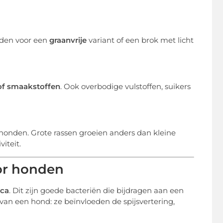
nden voor een
graanvrije
variant of een brok met licht
 of smaakstoffen
. Ook overbodige vulstoffen, suikers
onden. Grote rassen groeien anders dan kleine
iteit.
or honden
ica
. Dit zijn goede bacteriën die bijdragen aan een
an een hond: ze beïnvloeden de spijsvertering,