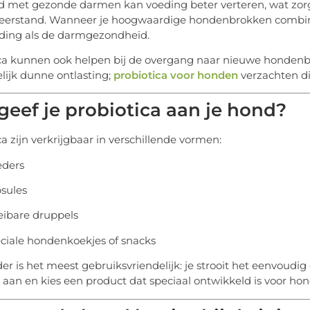
 met gezonde darmen kan voeding beter verteren, wat zorg
eerstand. Wanneer je hoogwaardige hondenbrokken combine
ding als de darmgezondheid.
ca kunnen ook helpen bij de overgang naar nieuwe hondenbr
elijk dunne ontlasting;
probiotica voor honden
verzachten di
geef je probiotica aan je hond?
ca zijn verkrijgbaar in verschillende vormen:
eders
sules
eibare druppels
ciale hondenkoekjes of snacks
er is het meest gebruiksvriendelijk: je strooit het eenvoudi
 aan en kies een product dat speciaal ontwikkeld is voor ho