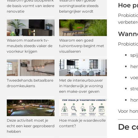
Waarom goed sloopwerk
Waarom een goede
Hoe p
de basis vormt van iedere
woningtaxatie steeds
renovatie
belangrijker wordt
Probioti
verbeter
Wannee
Waarom maatwerk tv-
Waarom een goed
Probioti
meubels steeds vaker de
tuinontwerp begint met
voorkeur krijgen
visualiseren
spi
her
voe
Tweedehands betaalbare
Met de interieurbouwer
droomkeukens
in Harderwijk je woning
str
een make-over geven
hon
Voor ho
Deze activiteit moet je
Hoe maak je waardevolle
De c
echt een keer geprobeerd
content?
hebben