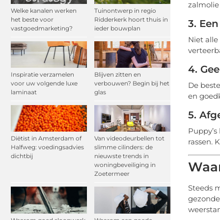
zalmolie
Welke kanalen werken
Tuinontwerp in regio
het beste voor
Ridderkerk hoort thuis in
3. Ee
vastgoedmarketing?
ieder bouwplan
Niet all
verteerba
4. Ge
Inspiratie verzamelen
Blijven zitten en
voor uw volgende luxe
verbouwen? Begin bij het
De best
laminaat
glas
en goedk
5. Afg
Puppy’s 
Diëtist in Amsterdam of
Van videodeurbellen tot
rassen. K
Halfweg: voedingsadvies
slimme cilinders: de
dichtbij
nieuwste trends in
Waar
woningbeveiliging in
Zoetermeer
Steeds 
gezonde 
weerstan