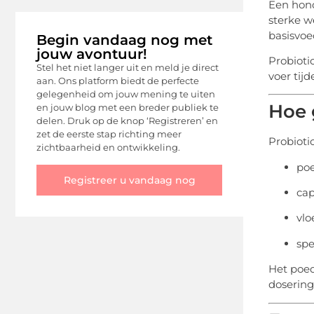
Een hond
sterke w
basisvoe
Begin vandaag nog met
jouw avontuur!
Probioti
Stel het niet langer uit en meld je direct
voer tijd
aan. Ons platform biedt de perfecte
gelegenheid om jouw mening te uiten
Hoe 
en jouw blog met een breder publiek te
delen. Druk op de knop ‘Registreren’ en
zet de eerste stap richting meer
Probioti
zichtbaarheid en ontwikkeling.
po
Registreer u vandaag nog
cap
vlo
spe
Het poed
dosering