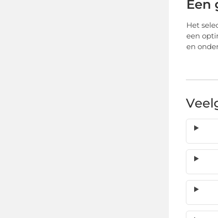
Een 
Het sele
een opti
en onder
Veel