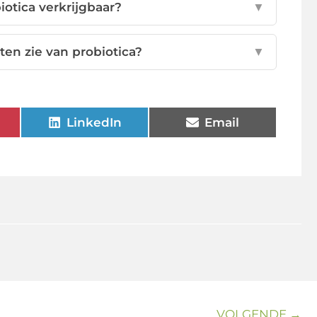
otica verkrijgbaar?
▼
ten zie van probiotica?
▼
LinkedIn
Email
VOLGENDE →