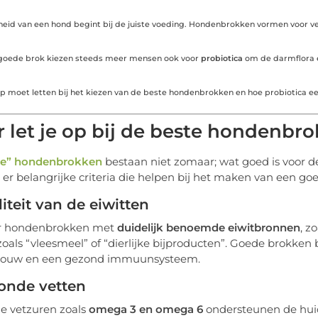
id van een hond begint bij de juiste voeding. Hondenbrokken vormen voor veel
goede brok kiezen steeds meer mensen ook voor
probiotica
om de darmflora en
op moet letten bij het kiezen van de beste hondenbrokken en hoe probiotica e
 let je op bij de beste hondenbr
te” hondenbrokken
bestaan niet zomaar; wat goed is voor d
n er belangrijke criteria die helpen bij het maken van een go
liteit van de eiwitten
or hondenbrokken met
duidelijk benoemde eiwitbronnen
, z
oals “vleesmeel” of “dierlijke bijproducten”. Goede brokken
bouw en een gezond immuunsysteem.
zonde vetten
le vetzuren zoals
omega 3 en omega 6
ondersteunen de hui