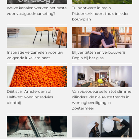
Welke kanalen werken het beste
Tuinontwerp in regio
voor vastgoedmarketing?
Ridderkerk hoort thuis in ieder
bouwplan
Inspiratie verzamelen voor uw
Blijven zitten en verbouwen?
volgende luxe laminaat
Begin bij het glas
Diëtist in Amsterdam of
Van videodeurbellen tot slimme
Halfweg: voedingsadvies
cilinders: de nieuwste trends in
dichtbij
woningbeveiliging in
Zoetermeer