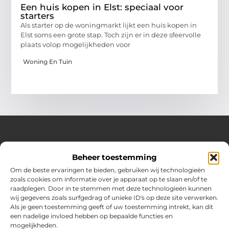
Een huis kopen in Elst: speciaal voor
starters
Als starter op de woningmarkt lijkt een huis kopen in
Elst soms een grote stap. Toch zijn er in deze sfeervolle
plaats volop mogelijkheden voor
Woning En Tuin
Over Huizenplan
Beheer toestemming
Jouw gids voor wooninspiratie en praktische tips
Om de beste ervaringen te bieden, gebruiken wij technologieën
zoals cookies om informatie over je apparaat op te slaan en/of te
Ontdek een uitgebreide verzameling blogs en artikelen
raadplegen. Door in te stemmen met deze technologieën kunnen
boordevol handige adviezen en verrassende inzichten om
wij gegevens zoals surfgedrag of unieke ID's op deze site verwerken.
jouw woondromen te realiseren. Van interieurideeën tot
Als je geen toestemming geeft of uw toestemming intrekt, kan dit
slimme bespaartips – haal het beste uit jouw huis en
een nadelige invloed hebben op bepaalde functies en
leefomgeving!
mogelijkheden.