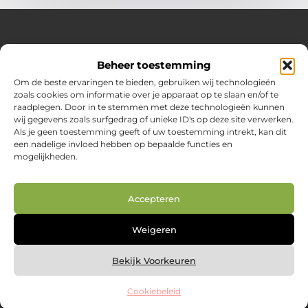
Over Huizenplan
Beheer toestemming
Jouw gids voor wooninspiratie en praktische tips
Om de beste ervaringen te bieden, gebruiken wij technologieën
zoals cookies om informatie over je apparaat op te slaan en/of te
Ontdek een uitgebreide verzameling blogs en artikelen
raadplegen. Door in te stemmen met deze technologieën kunnen
boordevol handige adviezen en verrassende inzichten om
wij gegevens zoals surfgedrag of unieke ID's op deze site verwerken.
jouw woondromen te realiseren. Van interieurideeën tot
Als je geen toestemming geeft of uw toestemming intrekt, kan dit
slimme bespaartips – haal het beste uit jouw huis en
een nadelige invloed hebben op bepaalde functies en
leefomgeving!
mogelijkheden.
Bericht categorie
Accepteren
Main Links
Weigeren
Nederlandse linkbuilding: jouw route naar betere vindbaarheid in Google.nl
Geld online verdienen: zo creëer je je digitale inkomstenbron
Bekijk Voorkeuren
Cookiebeleid
@2025 www.huizenplan.nl. All Right Reserved.