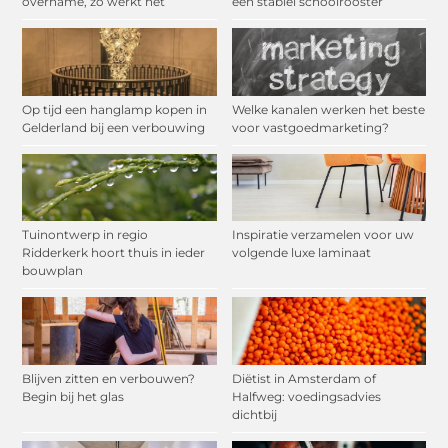
overname, zo werkt het
een stabiel schoolrooster
Op tijd een hanglamp kopen in
Welke kanalen werken het beste
Gelderland bij een verbouwing
voor vastgoedmarketing?
Tuinontwerp in regio
Inspiratie verzamelen voor uw
Ridderkerk hoort thuis in ieder
volgende luxe laminaat
bouwplan
Blijven zitten en verbouwen?
Diëtist in Amsterdam of
Begin bij het glas
Halfweg: voedingsadvies
dichtbij