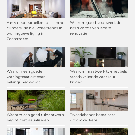
Van videodeurbellen tot slimme
Waarom goed sloopwerk de
cilinders: de nieuwste trends in
basis vormt van iedere
woningbeveiliging in
renovatie
Zoetermeer
Waarom een goede
Waarom maatwerk tv-meubels
woningtaxatie steeds
steeds vaker de voorkeur
belangrijker wordt
krijgen
Waarom een goed tuinontwerp
Tweedehands betaalbare
begint met visualiseren
droomkeukens