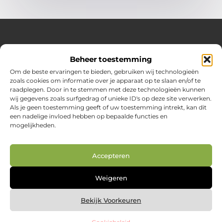
Over Huizenplan
Beheer toestemming
Jouw gids voor wooninspiratie en praktische tips
Om de beste ervaringen te bieden, gebruiken wij technologieën
zoals cookies om informatie over je apparaat op te slaan en/of te
Ontdek een uitgebreide verzameling blogs en artikelen
raadplegen. Door in te stemmen met deze technologieën kunnen
boordevol handige adviezen en verrassende inzichten om
wij gegevens zoals surfgedrag of unieke ID's op deze site verwerken.
jouw woondromen te realiseren. Van interieurideeën tot
Als je geen toestemming geeft of uw toestemming intrekt, kan dit
slimme bespaartips – haal het beste uit jouw huis en
een nadelige invloed hebben op bepaalde functies en
leefomgeving!
mogelijkheden.
Bericht categorie
Accepteren
Main Links
Weigeren
Nederlandse linkbuilding: jouw route naar betere vindbaarheid in Google.nl
Geld online verdienen: zo creëer je je digitale inkomstenbron
Bekijk Voorkeuren