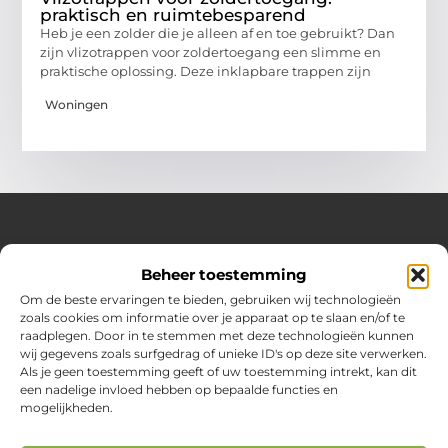
praktisch en ruimtebesparend
Heb je een zolder die je alleen af en toe gebruikt? Dan
zijn vlizotrappen voor zoldertoegang een slimme en
praktische oplossing. Deze inklapbare trappen zijn
Woningen
Over Huizenplan
Beheer toestemming
Jouw gids voor wooninspiratie en praktische tips
Om de beste ervaringen te bieden, gebruiken wij technologieën
zoals cookies om informatie over je apparaat op te slaan en/of te
Ontdek een uitgebreide verzameling blogs en artikelen
raadplegen. Door in te stemmen met deze technologieën kunnen
boordevol handige adviezen en verrassende inzichten om
wij gegevens zoals surfgedrag of unieke ID's op deze site verwerken.
jouw woondromen te realiseren. Van interieurideeën tot
Als je geen toestemming geeft of uw toestemming intrekt, kan dit
slimme bespaartips – haal het beste uit jouw huis en
een nadelige invloed hebben op bepaalde functies en
leefomgeving!
mogelijkheden.
Bericht categorie