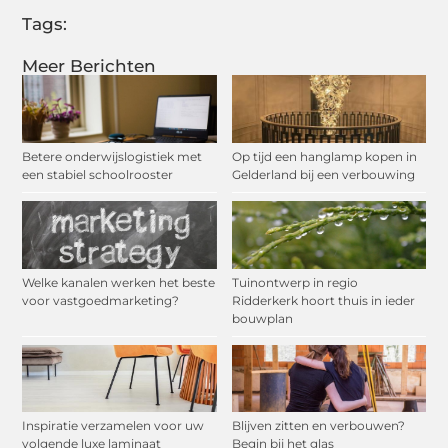
Tags:
Meer Berichten
Betere onderwijslogistiek met
Op tijd een hanglamp kopen in
een stabiel schoolrooster
Gelderland bij een verbouwing
Welke kanalen werken het beste
Tuinontwerp in regio
voor vastgoedmarketing?
Ridderkerk hoort thuis in ieder
bouwplan
Inspiratie verzamelen voor uw
Blijven zitten en verbouwen?
volgende luxe laminaat
Begin bij het glas