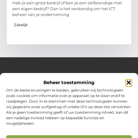
Heb je een groot bedrijf of ben je een zelfstandige met
een eigen bedrijf? Dan is het verstandig om het ICT
beheer van je onderneming
Zakelijk
Over Huizenplan
Beheer toestemming
Jouw gids voor wooninspiratie en praktische tips
Om de beste ervaringen te bieden, gebruiken wij technologieën
zoals cookies om informatie over je apparaat op te slaan en/of te
Ontdek een uitgebreide verzameling blogs en artikelen
raadplegen. Door in te stemmen met deze technologieën kunnen
boordevol handige adviezen en verrassende inzichten om
wij gegevens zoals surfgedrag of unieke ID's op deze site verwerken.
jouw woondromen te realiseren. Van interieurideeën tot
Als je geen toestemming geeft of uw toestemming intrekt, kan dit
slimme bespaartips – haal het beste uit jouw huis en
een nadelige invloed hebben op bepaalde functies en
leefomgeving!
mogelijkheden.
Bericht categorie