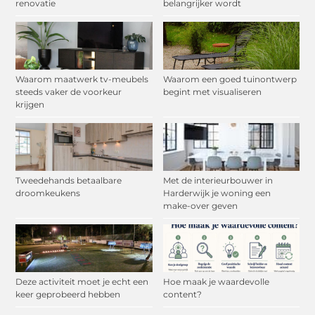
renovatie
belangrijker wordt
Waarom maatwerk tv-meubels
Waarom een goed tuinontwerp
steeds vaker de voorkeur
begint met visualiseren
krijgen
Tweedehands betaalbare
Met de interieurbouwer in
droomkeukens
Harderwijk je woning een
make-over geven
Deze activiteit moet je echt een
Hoe maak je waardevolle
keer geprobeerd hebben
content?