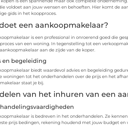
 kopen is een spannende maar ook complexe onderneming. Er
ie voldoet aan jouw wensen en behoeften. Hier komt de aa
ge gids in het koopproces.
doet een aankoopmakelaar?
oopmakelaar is een professional in onroerend goed die gespe
roces van een woning. In tegenstelling tot een verkoopmake
 aankoopmakelaar aan de zijde van de koper.
s en begeleiding
oopmakelaar biedt waardevol advies en begeleiding gedur
e woningen tot het onderhandelen over de prijs en het afhan
akelaar staat je bij.
delen van het inhuren van een a
handelingsvaardigheden
koopmakelaar is bedreven in het onderhandelen. Ze kenn
este prijs bedingen, rekening houdend met jouw budget en 