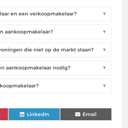
elaar en een verkoopmakelaar?
▼
en aankoopmakelaar?
▼
oningen die niet op de markt staan?
▼
een aankoopmakelaar nodig?
▼
nkoopmakelaar?
▼
LinkedIn
Email