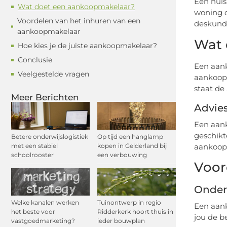
Een huis
Wat doet een aankoopmakelaar?
woning d
Voordelen van het inhuren van een
deskundi
aankoopmakelaar
Wat 
Hoe kies je de juiste aankoopmakelaar?
Conclusie
Een aank
Veelgestelde vragen
aankoopp
staat de
Meer Berichten
Advie
Een aank
geschikt
Betere onderwijslogistiek
Op tijd een hanglamp
met een stabiel
kopen in Gelderland bij
aankoopm
schoolrooster
een verbouwing
Voor
Onder
Welke kanalen werken
Tuinontwerp in regio
Een aan
het beste voor
Ridderkerk hoort thuis in
jou de b
vastgoedmarketing?
ieder bouwplan