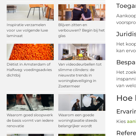
Toega
Aankoopm
voorspro
Inspiratie verzamelen
Blijven zitten en
voor uw volgende luxe
verbouwen? Begin bij het
Juridi
laminaat
glas
Het koop
kan ervo
Bespar
Diëtist in Amsterdam of
Van videodeurbellen tot
Halfweg: voedingsadvies
slimme cilinders: de
Het zoek
dichtbij
nieuwste trends in
inspanni
woningbeveiliging in
van welo
Zoetermeer
Hoe 
Ervari
Waarom goed sloopwerk
Waarom een goede
de basis vormt van iedere
woningtaxatie steeds
Kies
aan
renovatie
belangrijker wordt
Refere