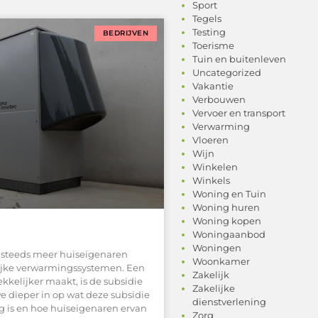
Sport
Tegels
Testing
BEDRIJVEN
Toerisme
Tuin en buitenleven
Uncategorized
Vakantie
Verbouwen
Vervoer en transport
Verwarming
Vloeren
Wijn
Winkelen
Winkels
Woning en Tuin
Woning huren
Woning kopen
Woningaanbod
Woningen
steeds meer huiseigenaren
Woonkamer
ijke verwarmingssystemen. Een
Zakelijk
kkelijker maakt, is de subsidie
Zakelijke
 dieper in op wat deze subsidie
dienstverlening
g is en hoe huiseigenaren ervan
Zorg