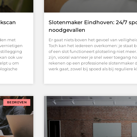
ckscan
Slotenmaker Eindhoven: 24/7 sp
noodgevallen
den met
Er gaat niets boven het gevoel van veiligheid
 vernietigen
Toch kan het iedereen overkomen: je staat bui
stillegging
of een slot functioneert plotseling niet meer. 
r kan ook uw
zijn, vooral wanneer je snel weer toegang n
helpt u om
rekenen op een professionele slotenmaker 
ologische
werk gaat, zowel bij spoed als bij reguliere k
BEDRIJVEN