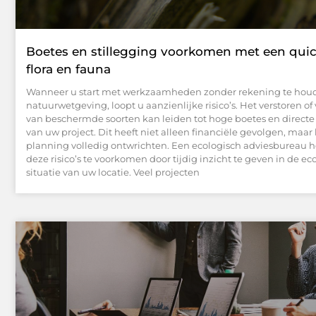
Boetes en stillegging voorkomen met een qui
flora en fauna
Wanneer u start met werkzaamheden zonder rekening te hou
natuurwetgeving, loopt u aanzienlijke risico’s. Het verstoren of
van beschermde soorten kan leiden tot hoge boetes en directe 
van uw project. Dit heeft niet alleen financiële gevolgen, maa
planning volledig ontwrichten. Een ecologisch adviesbureau 
deze risico’s te voorkomen door tijdig inzicht te geven in de ec
situatie van uw locatie. Veel projecten