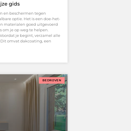
jze gids
ngen en beschermen tegen
albare optie. Het is een doe-het-
 en materialen goed uitgevoerd
s om je op weg te helpen.
ordat je begint, verzamel alle
Dit omvat dakcoating, een
BEDRIJVEN