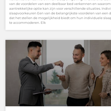
van de voordelen van een deelbaar bed verkennen en waarom
aantrekkelijke optie kan zijn voor verschillende situaties. Indiv
slaapvoorkeuren Een van de belangrijkste voordelen van een d
dat het stellen de mogelijkheid biedt om hun individuele sla
te accommoderen. Elk