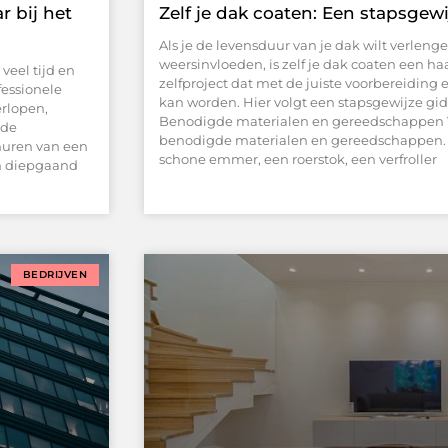
 bij het
Zelf je dak coaten: Een stapsgewi
Als je de levensduur van je dak wilt verle
weersinvloeden, is zelf je dak coaten een ha
veel tijd en
zelfproject dat met de juiste voorbereiding
fessionele
kan worden. Hier volgt een stapsgewijze gid
erlopen,
Benodigde materialen en gereedschappen Vo
 de
benodigde materialen en gereedschappen. 
huren van een
schone emmer, een roerstok, een verfroller
en diepgaand
BEDRIJVEN