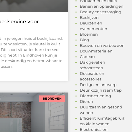
Badkamer en toilet
Banen en opleidingen
Beauty en verzorging
Bedrijven
oedservice voor
Beurzen en
evenementen
Bloemen
 in je eigen huis of bedrijfspand.
Blog
tengesloten, je sleutel is kwijt
Bouwen en verbouwen
Dit soort situaties kan stressvol
Bouwmaterialen
odig hebt. In Eindhoven kun je
Cadeau
die deskundig en betrouwbaar te
Dak gevel en
lussen.
schoorsteen
Decoratie en
accessoires
Design en ontwerp
Deur kozijn raam trap
Dienstverlening
BEDRIJVEN
Dieren
Duurzaam en gezond
wonen
Efficient ruimtegebruik
en klein wonen
Electronica en