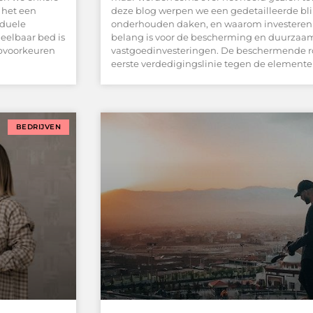
 het een
deze blog werpen we een gedetailleerde bl
iduele
onderhouden daken, en waarom investeren i
eelbaar bed is
belang is voor de bescherming en duurzaa
apvoorkeuren
vastgoedinvesteringen. De beschermende 
eerste verdedigingslinie tegen de elemente
BEDRIJVEN