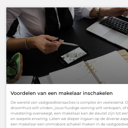
Voordelen van een makelaar inschakelen
De wereld van vastgoedtransacties is complex en veeleisend. O
droomhuis wilt vinden, jouw huidige woning wilt verkopen, of
investering overweegt, een makelaar kan de sleutel zijn tot ee
en soepele ervaring. Laten we dieper ingaan op de diverse asp
een makelaar een onmisbare schakel maken in de vastgoedwe