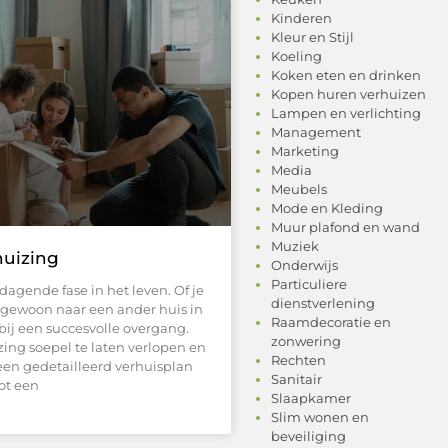
Kinderen
Kleur en Stijl
Koeling
Koken eten en drinken
Kopen huren verhuizen
Lampen en verlichting
Management
Marketing
Media
Meubels
Mode en Kleding
Muur plafond en wand
Muziek
huizing
Onderwijs
Particuliere
agende fase in het leven. Of je
dienstverlening
f gewoon naar een ander huis in
Raamdecoratie en
 bij een succesvolle overgang.
zonwering
zing soepel te laten verlopen en
Rechten
een gedetailleerd verhuisplan
Sanitair
tot een
Slaapkamer
Slim wonen en
beveiliging