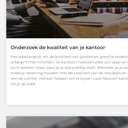
Onderzoek de kwaliteit van je kantoor
Het is belangrijk om de kwaliteit van je kantoor goed te onde
je begint met inrichten. Je kantoor moet een plek zijn waar je n
kunt werken maar waar je je ook prettig voelt. Wanneer je je ka
moet je rekening houden met de kwaliteit van de meubels en 
van de ruimte. Het kan helpen om te kijken naar Moonen kan
als je op zoek