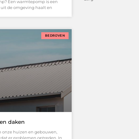
mp? Een warmtepomp is een
uit de omgeving haalt en
BEDRIJVEN
den daken
n onze huizen en gebouwen,
tdat er problemen optreden. In