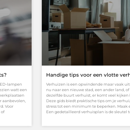
ts?
Handige tips voor een vlotte ver
. LED-lampen
Verhuizen is een opwindende maar vaak uitd
ezien watt een
nu naar een nieuwe stad, een ander land, o
 werkplaatsen
dezelfde buurt verhuist, er komt veel kijken
ur aanbevolen,
Deze gids biedt praktische tips om je verhui
d. Voor
stress tot een minimum te beperken. Maak 
 of
Een gedetailleerd verhuisplan is de sleutel 