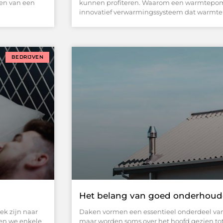
en van een
kunnen profiteren. Waarom een warmtepo
innovatief verwarmingssysteem dat warmte 
BEDRIJVEN
Het belang van goed onderhou
ek zijn naar
Daken vormen een essentieel onderdeel va
llen we enkele
maar worden soms over het hoofd gezien to