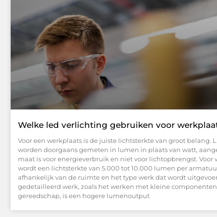
Welke led verlichting gebruiken voor werkplaa
Voor een werkplaats is de juiste lichtsterkte van groot belang
worden doorgaans gemeten in lumen in plaats van watt, aang
maat is voor energieverbruik en niet voor lichtopbrengst. Voor
wordt een lichtsterkte van 5.000 tot 10.000 lumen per armatu
afhankelijk van de ruimte en het type werk dat wordt uitgevoer
gedetailleerd werk, zoals het werken met kleine componenten
gereedschap, is een hogere lumenoutput