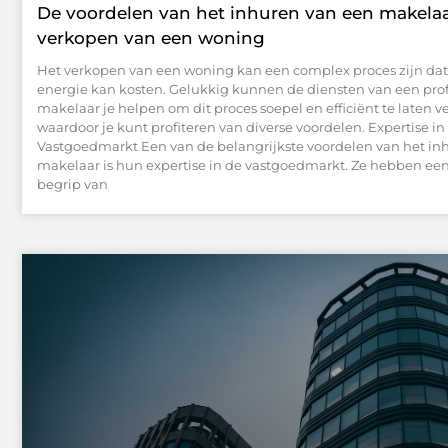
De voordelen van het inhuren van een makelaar
verkopen van een woning
Het verkopen van een woning kan een complex proces zijn dat 
energie kan kosten. Gelukkig kunnen de diensten van een pro
makelaar je helpen om dit proces soepel en efficiënt te laten v
waardoor je kunt profiteren van diverse voordelen. Expertise in
Vastgoedmarkt Een van de belangrijkste voordelen van het in
makelaar is hun expertise in de vastgoedmarkt. Ze hebben e
begrip van