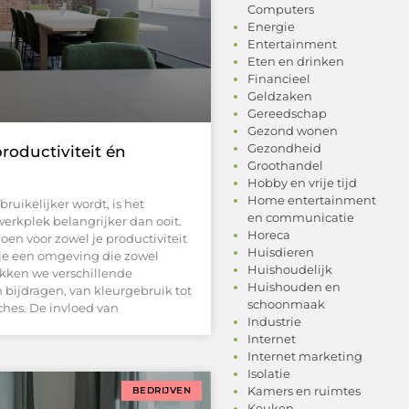
Computers
Energie
Entertainment
Eten en drinken
Financieel
Geldzaken
Gereedschap
Gezond wonen
Gezondheid
roductiviteit én
Groothandel
Hobby en vrije tijd
Home entertainment
ruikelijker wordt, is het
en communicatie
werkplek belangrijker dan ooit.
Horeca
en voor zowel je productiviteit
Huisdieren
 je een omgeving die zowel
Huishoudelijk
dekken we verschillende
Huishouden en
 bijdragen, van kleurgebruik tot
schoonmaak
hes. De invloed van
Industrie
Internet
Internet marketing
Isolatie
Kamers en ruimtes
BEDRIJVEN
Keuken