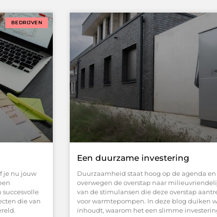
BEDRIJVEN
Een duurzame investering
f je nu jouw
Duurzaamheid staat hoog op de agenda en 
 een
overwegen de overstap naar milieuvriendel
n succesvolle
van de stimulansen die deze overstap aantre
ecten die van
voor warmtepompen. In deze blog duiken we
reld.
inhoudt, waarom het een slimme investerin