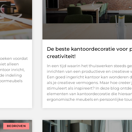
De beste kantoordecoratie voor p
creativiteit!
rzoeken voordat
iet alleen
In een tijd waarin het thuiswerken steeds geb
ntoor inricht,
inrichten van een productieve en creatieve 
de indeling
Een goed ingericht kantoor kan wonderen do
toormeubels
als je creatieve vermogens. Maar hoe creëer
stimuleert als inspireert? In deze blog ont
elementen van kantoordecoratie die hieraan
ergonomische meubels en persoonlijke touc
BEDRIJVEN