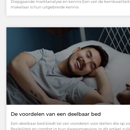
Diepgaande marktanalyse en kennis Een van de kernkwaliteit
makelaar is hun uitgebreide kennis
De voordelen van een deelbaar bed
Een deelbaar bed biedt tal van voordelen voor stellen die op zo
flexibiliteit en comfort in hun slaapomgeving. In dit artikel zu