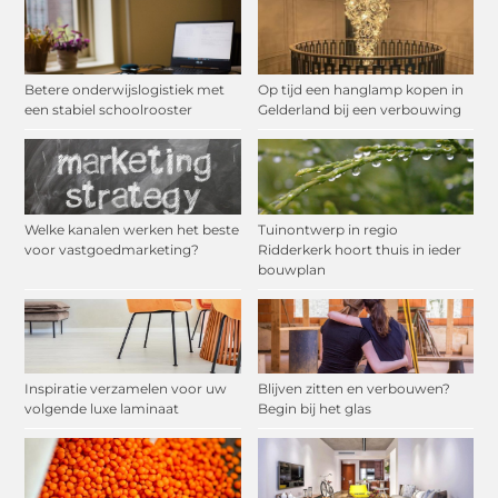
Betere onderwijslogistiek met
Op tijd een hanglamp kopen in
een stabiel schoolrooster
Gelderland bij een verbouwing
Welke kanalen werken het beste
Tuinontwerp in regio
voor vastgoedmarketing?
Ridderkerk hoort thuis in ieder
bouwplan
Inspiratie verzamelen voor uw
Blijven zitten en verbouwen?
volgende luxe laminaat
Begin bij het glas