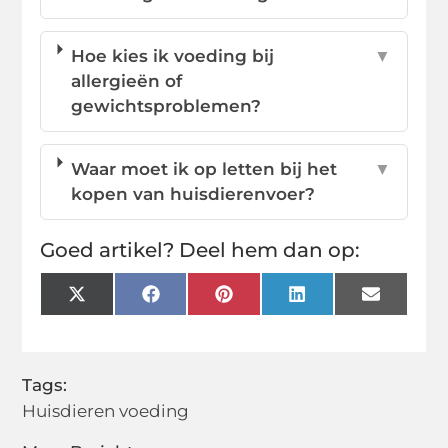
Hoe kies ik voeding bij
▼
allergieën of
gewichtsproblemen?
Waar moet ik op letten bij het
▼
kopen van huisdierenvoer?
Goed artikel? Deel hem dan op:
X
Facebook
Pinterest
LinkedIn
Email
(Twitter)
Tags:
Huisdieren voeding