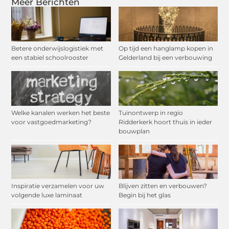
Meer Berichten
Betere onderwijslogistiek met
Op tijd een hanglamp kopen in
een stabiel schoolrooster
Gelderland bij een verbouwing
Welke kanalen werken het beste
Tuinontwerp in regio
voor vastgoedmarketing?
Ridderkerk hoort thuis in ieder
bouwplan
Inspiratie verzamelen voor uw
Blijven zitten en verbouwen?
volgende luxe laminaat
Begin bij het glas