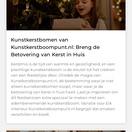
Kunstkerstbomen van
Kunstkerstboompunt.nl: Breng de
Betovering van Kerst in Huis
Kerstmis is de tijd van warmte en gezelligheid, en een
prachtige kunstkerstboom is de sleutel tot het creëren
van een feestelijke sfeer. Ontdek de magie van
Kunstkerstboompunt.nl, dé bestemming waar je niet
alleen kunstkerstbomen koopt, maar waar je de
betovering van Kerst in huis haalt. Laat je inspireren om
dit feestseizoen extra speciaal te maken met een
adembenemende kunstkerstboom. Variatie voor Elk
Interieur Kunstkerstboompunt.nl begrijpt dat smaken
verschillen en biedt