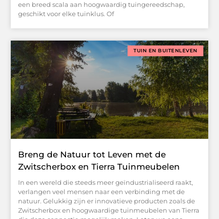
een breed scala aan hoogwaardig tuingereedschap,
geschikt voor elke tuinklus. Of
TUIN EN BUITENLEVEN
Breng de Natuur tot Leven met de
Zwitscherbox en Tierra Tuinmeubelen
In een wereld die steeds meer geïndustrialiseerd raakt,
verlangen veel mensen naar een verbinding met de
natuur. Gelukkig zijn er innovatieve producten zoals de
Zwitscherbox en hoogwaardige tuinmeubelen van Tierra