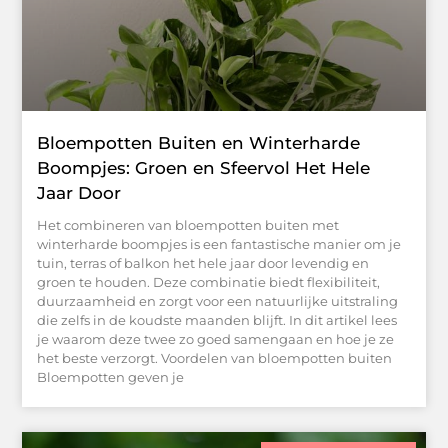
Bloempotten Buiten en Winterharde
Boompjes: Groen en Sfeervol Het Hele
Jaar Door
Het combineren van bloempotten buiten met
winterharde boompjes is een fantastische manier om je
tuin, terras of balkon het hele jaar door levendig en
groen te houden. Deze combinatie biedt flexibiliteit,
duurzaamheid en zorgt voor een natuurlijke uitstraling
die zelfs in de koudste maanden blijft. In dit artikel lees
je waarom deze twee zo goed samengaan en hoe je ze
het beste verzorgt. Voordelen van bloempotten buiten
Bloempotten geven je