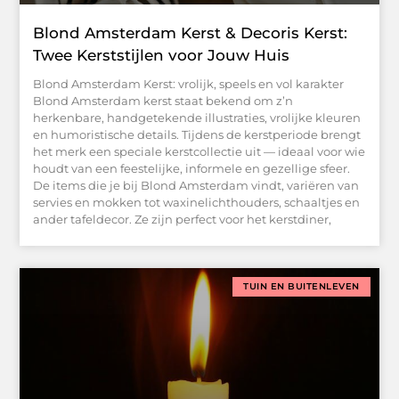
Blond Amsterdam Kerst & Decoris Kerst:
Twee Kerststijlen voor Jouw Huis
Blond Amsterdam Kerst: vrolijk, speels en vol karakter
Blond Amsterdam kerst staat bekend om z’n
herkenbare, handgetekende illustraties, vrolijke kleuren
en humoristische details. Tijdens de kerstperiode brengt
het merk een speciale kerstcollectie uit — ideaal voor wie
houdt van een feestelijke, informele en gezellige sfeer.
De items die je bij Blond Amsterdam vindt, variëren van
servies en mokken tot waxinelichthouders, schaaltjes en
ander tafeldecor. Ze zijn perfect voor het kerstdiner,
TUIN EN BUITENLEVEN