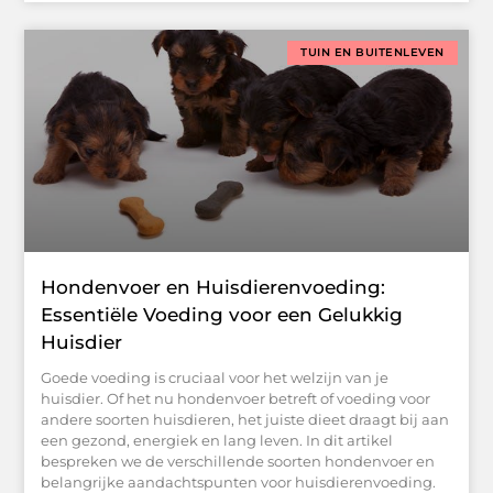
TUIN EN BUITENLEVEN
Hondenvoer en Huisdierenvoeding:
Essentiële Voeding voor een Gelukkig
Huisdier
Goede voeding is cruciaal voor het welzijn van je
huisdier. Of het nu hondenvoer betreft of voeding voor
andere soorten huisdieren, het juiste dieet draagt bij aan
een gezond, energiek en lang leven. In dit artikel
bespreken we de verschillende soorten hondenvoer en
belangrijke aandachtspunten voor huisdierenvoeding.