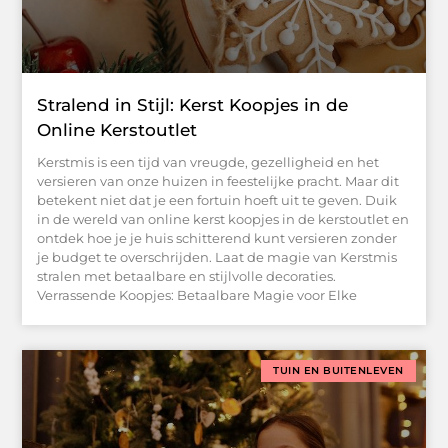
Stralend in Stijl: Kerst Koopjes in de
Online Kerstoutlet
Kerstmis is een tijd van vreugde, gezelligheid en het
versieren van onze huizen in feestelijke pracht. Maar dit
betekent niet dat je een fortuin hoeft uit te geven. Duik
in de wereld van online kerst koopjes in de kerstoutlet en
ontdek hoe je je huis schitterend kunt versieren zonder
je budget te overschrijden. Laat de magie van Kerstmis
stralen met betaalbare en stijlvolle decoraties.
Verrassende Koopjes: Betaalbare Magie voor Elke
TUIN EN BUITENLEVEN