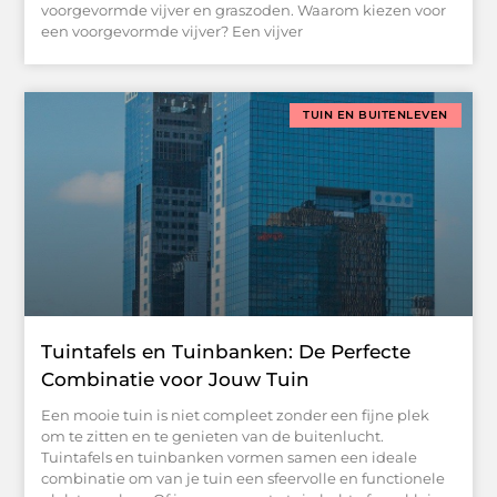
voorgevormde vijver en graszoden. Waarom kiezen voor
een voorgevormde vijver? Een vijver
TUIN EN BUITENLEVEN
Tuintafels en Tuinbanken: De Perfecte
Combinatie voor Jouw Tuin
Een mooie tuin is niet compleet zonder een fijne plek
om te zitten en te genieten van de buitenlucht.
Tuintafels en tuinbanken vormen samen een ideale
combinatie om van je tuin een sfeervolle en functionele