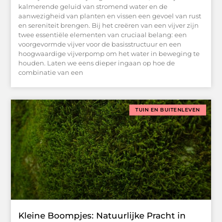
kalmerende geluid van stromend water en de
aanwezigheid van planten en vissen een gevoel van rust
en sereniteit brengen. Bij het creëren van een vijver zijn
twee essentiële elementen van cruciaal belang: een
voorgevormde vijver voor de basisstructuur en een
hoogwaardige vijverpomp om het water in beweging te
houden. Laten we eens dieper ingaan op hoe de
combinatie van een
TUIN EN BUITENLEVEN
Kleine Boompjes: Natuurlijke Pracht in