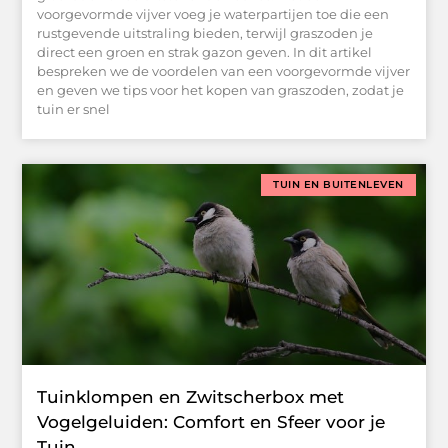
voorgevormde vijver voeg je waterpartijen toe die een
rustgevende uitstraling bieden, terwijl graszoden je
direct een groen en strak gazon geven. In dit artikel
bespreken we de voordelen van een voorgevormde vijver
en geven we tips voor het kopen van graszoden, zodat je
tuin er snel
TUIN EN BUITENLEVEN
Tuinklompen en Zwitscherbox met
Vogelgeluiden: Comfort en Sfeer voor je
Tuin