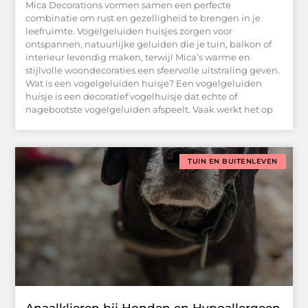
Mica Decorations vormen samen een perfecte
combinatie om rust en gezelligheid te brengen in je
leefruimte. Vogelgeluiden huisjes zorgen voor
ontspannen, natuurlijke geluiden die je tuin, balkon of
interieur levendig maken, terwijl Mica’s warme en
stijlvolle woondecoraties een sfeervolle uitstraling geven.
Wat is een vogelgeluiden huisje? Een vogelgeluiden
huisje is een decoratief vogelhuisje dat echte of
nagebootste vogelgeluiden afspeelt. Vaak werkt het op
TUIN EN BUITENLEVEN
Anaalklieren bij Honden en Hypoallergeen