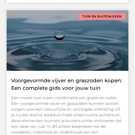
TUIN EN BUITENLEVEN
Voorgevormde vijver en graszoden kopen:
Een complete gids voor jouw tuin
Een mooie tuin is een combinatie van groen en water.
Een voorgevormde vijver en graszoden kunnen samen
zorgen voor een natuurlijke en verzorgde uitstraling. Of
je nu een kleine stadstuin hebt of een ruime achtertuin,
deze elementen kunnen je buitenruimte omtoveren tot
een oase van rust. In dit artikel bespreken we de
voordelen, installatie en onderhoud van een