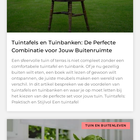
Tuintafels en Tuinbanken: De Perfecte
Combinatie voor Jouw Buitenruimte
Een sfeervolle tuin of terras is niet compleet zonder een
comfortabele tuintafel en tuinbank. Of je nu gezellig
buiten wilt eten, een boek wilt lezen of gewoon wilt
ontspannen, de juiste meubels maken een wereld van
verschil. In dit artikel bespreken we de voordelen van
tuintafels en tuinbanken en waar je op moet letten bij
het kiezen van de perfecte set voor jouw tuin. Tuintafels:
Praktisch en Stijlvol Een tuintafel
TUIN EN BUITENLEVEN