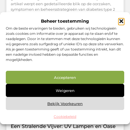
artikel werpt een gedetailleerde blik op de oorzaken,
symptomen en beheersstrategieën van diabetes type 2
en de voorloper ervan, insulineresistentie. Diabetes Type
2: Een Wereldwijde Epidemie Diabetes type 2 is een
Beheer toestemming
chronische aandoening waarbij het lichaam
Om de beste ervaringen te bieden, gebruiken wij technologieën
onvoldoende insuline produceert of de geproduceerde
zoals cookies om informatie over je apparaat op te slaan en/of te
insuline niet effectief gebruikt. Deze vorm van diabetes
raadplegen. Door in te stemmen met deze technologieën kunnen
wordt vaak geassocieerd met levensstijlfactoren zoals
wij gegevens zoals surfgedrag of unieke ID's op deze site verwerken.
Als je geen toestemming geeft of uw toestemming intrekt, kan dit
een nadelige invloed hebben op bepaalde functies en
mogelijkheden.
TUIN EN BUITENLEVEN
Accepteren
Weigeren
Bekijk Voorkeuren
Cookiebeleid
Een Stralende Vijver: UV Lampen en Oase