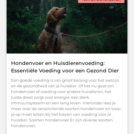
Hondenvoer en Huisdierenvoeding:
Essentiële Voeding voor een Gezond Dier
Een goede voeding is van groot belang voor het welzijn
en de gezondheid van je huisdier. Of het nu gaat om
hondenvoer of voeding voor andere huisdieren, het
juiste dieet zorgt voor energie, een sterk
immuunsysteem en een lang leven. Hieronder lees je
meer over de verschillende soorten hondenvoer en waar
je op moet letten bij het kiezen van voeding voor je
huisdier. Soorten hondenvoer Er zijn diverse soorten
hondenvoer,