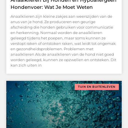
Hondenvoer: Wat Je Moet Weten
Anaalklieren zijn kleine zakjes aan weerszijden van de
anus van je hond. Ze produceren een geurige
afscheiding die honden gebruiken voor communicatie
en herkenning. Normaal worden de anaalklieren
geleegd tijdens het poepen, maar soms kunnen ze
verstopt raken of ontstoken raken, wat leidt tot ongemak
en gezondheidsproblemen. Problemen met
anaalklieren Als de anaalklieren van de hond niet goed
worden geleegd, kunnen ze opzwellen en ontsteken. Dit
kan zich uiten in
TUIN EN BUITENLEVEN