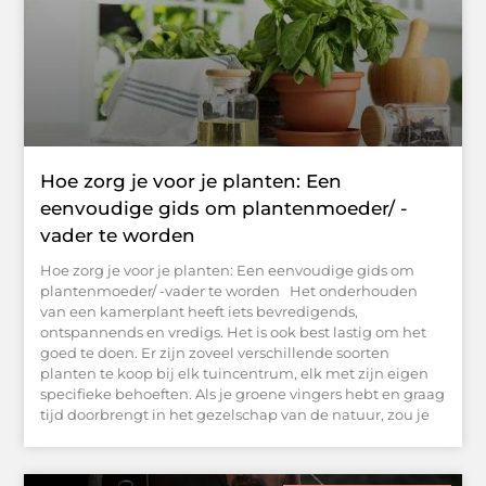
Hoe zorg je voor je planten: Een
eenvoudige gids om plantenmoeder/ -
vader te worden
Hoe zorg je voor je planten: Een eenvoudige gids om
plantenmoeder/ -vader te worden Het onderhouden
van een kamerplant heeft iets bevredigends,
ontspannends en vredigs. Het is ook best lastig om het
goed te doen. Er zijn zoveel verschillende soorten
planten te koop bij elk tuincentrum, elk met zijn eigen
specifieke behoeften. Als je groene vingers hebt en graag
tijd doorbrengt in het gezelschap van de natuur, zou je