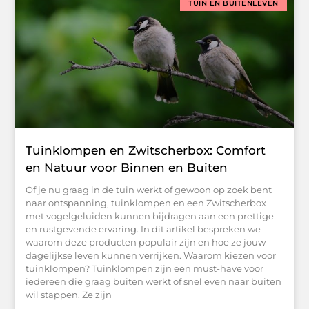
TUIN EN BUITENLEVEN
Tuinklompen en Zwitscherbox: Comfort
en Natuur voor Binnen en Buiten
Of je nu graag in de tuin werkt of gewoon op zoek bent
naar ontspanning, tuinklompen en een Zwitscherbox
met vogelgeluiden kunnen bijdragen aan een prettige
en rustgevende ervaring. In dit artikel bespreken we
waarom deze producten populair zijn en hoe ze jouw
dagelijkse leven kunnen verrijken. Waarom kiezen voor
tuinklompen? Tuinklompen zijn een must-have voor
iedereen die graag buiten werkt of snel even naar buiten
wil stappen. Ze zijn