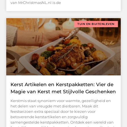
van MrChristmasNL.nl is de
TUIN EN BUITENLEVEN
Kerst Artikelen en Kerstpakketten: Vier de
Magie van Kerst met Stijlvolle Geschenken
Kerstmis staat synoniem voor warmte, gezelligheid en
het delen van vreugde met dierbaren. Maak dit
feestseizoen extra speciaal door te kiezen voor
betoverende kerstartikelen en zorgvuldig
samengestelde kerstpakketten. Ontdek een wereld van