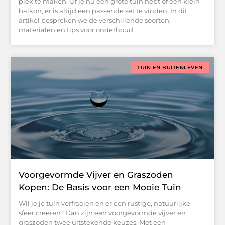
plek te maken. Of je nu een grote tuin hebt of een klein
balkon, er is altijd een passende set te vinden. In dit
artikel bespreken we de verschillende soorten,
materialen en tips voor onderhoud.
TUIN EN BUITENLEVEN
Voorgevormde Vijver en Graszoden
Kopen: De Basis voor een Mooie Tuin
Wil je je tuin verfraaien en er een rustige, natuurlijke
sfeer creëren? Dan zijn een voorgevormde vijver en
graszoden twee uitstekende keuzes. Met een