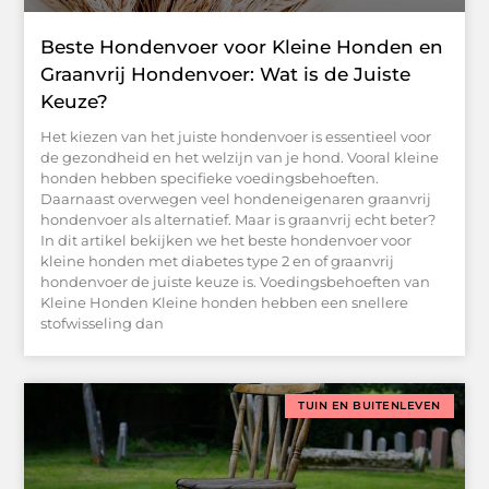
Beste Hondenvoer voor Kleine Honden en
Graanvrij Hondenvoer: Wat is de Juiste
Keuze?
Het kiezen van het juiste hondenvoer is essentieel voor
de gezondheid en het welzijn van je hond. Vooral kleine
honden hebben specifieke voedingsbehoeften.
Daarnaast overwegen veel hondeneigenaren graanvrij
hondenvoer als alternatief. Maar is graanvrij echt beter?
In dit artikel bekijken we het beste hondenvoer voor
kleine honden met diabetes type 2 en of graanvrij
hondenvoer de juiste keuze is. Voedingsbehoeften van
Kleine Honden Kleine honden hebben een snellere
stofwisseling dan
TUIN EN BUITENLEVEN