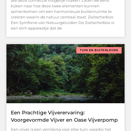
die deze connectie mogelijk maken. Laten we eens
kijken naar hoe deze twee elementen kunnen
samenkomen om een harmonieuze buitenruimte te
creëren waarin de natuur centraal staat. Zwitscherbox:
Een Symfonie van Natuurgeluiden De Zwitscherbox is
een slim apparaatje dat de
TUIN EN BUITENLEVEN
Een Prachtige Vijverervaring:
Voorgevormde Vijver en Oase Vijverpomp
Een vijver is een verrijking voor elke tuin, waarbij het