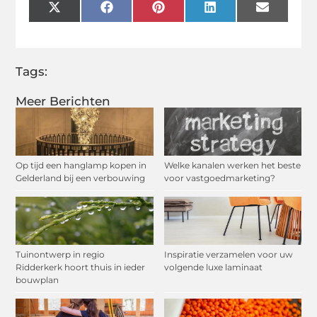
X
Facebook
Pinterest
LinkedIn
Email
(Twitter)
Tags:
Meer Berichten
Op tijd een hanglamp kopen in
Welke kanalen werken het beste
Gelderland bij een verbouwing
voor vastgoedmarketing?
Tuinontwerp in regio
Inspiratie verzamelen voor uw
Ridderkerk hoort thuis in ieder
volgende luxe laminaat
bouwplan