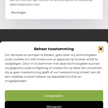
dakmaterialen kan
Woningen
Over Huizenplan
Beheer toestemming
Jouw gids voor wooninspiratie en praktische tips
Om de beste ervaringen te bieden, gebruiken wij technologieën
zoals cookies om informatie over je apparaat op te slaan en/of te
Ontdek een uitgebreide verzameling blogs en artikelen
raadplegen. Door in te stemmen met deze technologieën kunnen
boordevol handige adviezen en verrassende inzichten om
wij gegevens zoals surfgedrag of unieke ID's op deze site verwerken.
jouw woondromen te realiseren. Van interieurideeën tot
Als je geen toestemming geeft of uw toestemming intrekt, kan dit
slimme bespaartips – haal het beste uit jouw huis en
een nadelige invloed hebben op bepaalde functies en
leefomgeving!
mogelijkheden.
Bericht categorie
Accepteren
Main Links
Weigeren