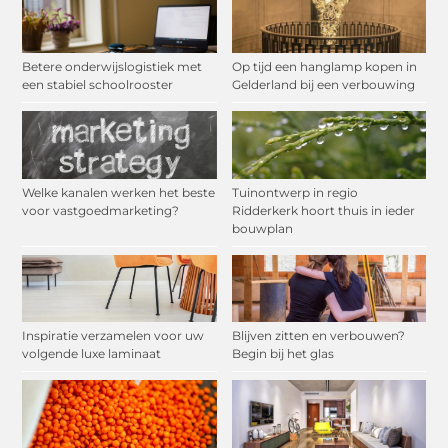
Betere onderwijslogistiek met
Op tijd een hanglamp kopen in
een stabiel schoolrooster
Gelderland bij een verbouwing
Welke kanalen werken het beste
Tuinontwerp in regio
voor vastgoedmarketing?
Ridderkerk hoort thuis in ieder
bouwplan
Inspiratie verzamelen voor uw
Blijven zitten en verbouwen?
volgende luxe laminaat
Begin bij het glas