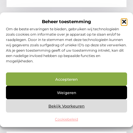
Beheer toestemming
Om de beste ervaringen te bieden, gebruiken wij technologieën
zoals cookies om informatie over je apparaat op te slaan en/of te
raadplegen. Door in te stemmen met deze technologieën kunnen
wij gegevens zoals surfgedrag of unieke ID's op deze site verwerken.
Als je geen toestemming geeft of uw toestemming intrekt, kan dit
een nadelige invloed hebben op bepaalde functies en
mogelijkheden.
De voor- en nadelen van een open
keuken
Accepteren
Een open keuken is tegenwoordig in veel woningen de
norm. Het idee van één grote leefruimte waarin koken,
eten en leven samenkomen, spreekt velen aan.
Weigeren
Aanbiedingen
Bekijk Voorkeuren
Cookiebeleid