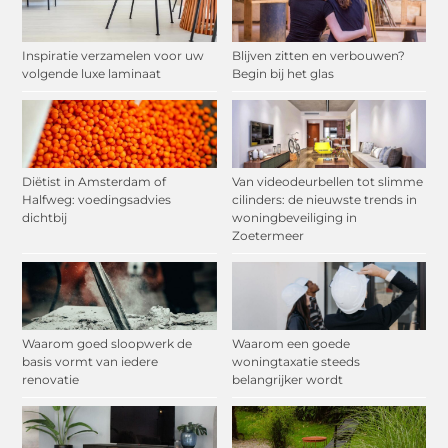
Inspiratie verzamelen voor uw
Blijven zitten en verbouwen?
volgende luxe laminaat
Begin bij het glas
Diëtist in Amsterdam of
Van videodeurbellen tot slimme
Halfweg: voedingsadvies
cilinders: de nieuwste trends in
dichtbij
woningbeveiliging in
Zoetermeer
Waarom goed sloopwerk de
Waarom een goede
basis vormt van iedere
woningtaxatie steeds
renovatie
belangrijker wordt