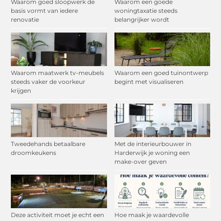
Waarom goed sloopwerk de
Waarom een goede
basis vormt van iedere
woningtaxatie steeds
renovatie
belangrijker wordt
Waarom maatwerk tv-meubels
Waarom een goed tuinontwerp
steeds vaker de voorkeur
begint met visualiseren
krijgen
Tweedehands betaalbare
Met de interieurbouwer in
droomkeukens
Harderwijk je woning een
make-over geven
Deze activiteit moet je echt een
Hoe maak je waardevolle