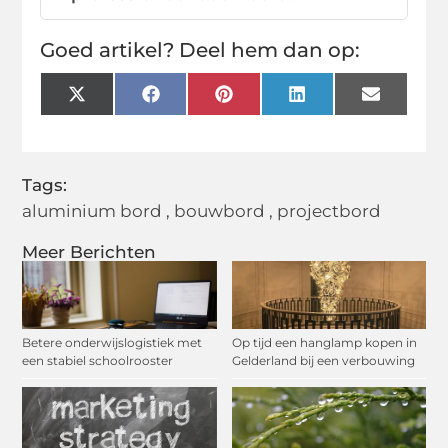
Goed artikel? Deel hem dan op:
X
Facebook
Pinterest
LinkedIn
Email
(Twitter)
Tags:
aluminium bord
,
bouwbord
,
projectbord
Meer Berichten
Betere onderwijslogistiek met
Op tijd een hanglamp kopen in
een stabiel schoolrooster
Gelderland bij een verbouwing