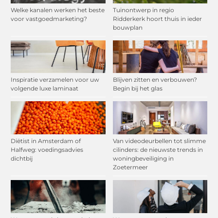
Welke kanalen werken het beste
Tuinontwerp in regio
voor vastgoedmarketing?
Ridderkerk hoort thuis in ieder
bouwplan
Inspiratie verzamelen voor uw
Blijven zitten en verbouwen?
volgende luxe laminaat
Begin bij het glas
Diëtist in Amsterdam of
Van videodeurbellen tot slimme
Halfweg: voedingsadvies
cilinders: de nieuwste trends in
dichtbij
woningbeveiliging in
Zoetermeer