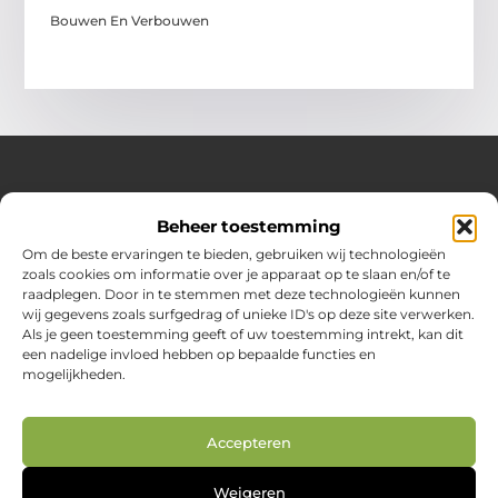
Bouwen En Verbouwen
Over Huizenplan
Beheer toestemming
Jouw gids voor wooninspiratie en praktische tips
Om de beste ervaringen te bieden, gebruiken wij technologieën
zoals cookies om informatie over je apparaat op te slaan en/of te
Ontdek een uitgebreide verzameling blogs en artikelen
raadplegen. Door in te stemmen met deze technologieën kunnen
boordevol handige adviezen en verrassende inzichten om
wij gegevens zoals surfgedrag of unieke ID's op deze site verwerken.
jouw woondromen te realiseren. Van interieurideeën tot
Als je geen toestemming geeft of uw toestemming intrekt, kan dit
slimme bespaartips – haal het beste uit jouw huis en
een nadelige invloed hebben op bepaalde functies en
leefomgeving!
mogelijkheden.
Bericht categorie
Accepteren
Main Links
Weigeren