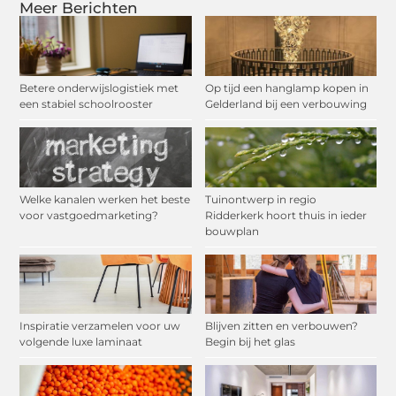
Meer Berichten
Betere onderwijslogistiek met
Op tijd een hanglamp kopen in
een stabiel schoolrooster
Gelderland bij een verbouwing
Welke kanalen werken het beste
Tuinontwerp in regio
voor vastgoedmarketing?
Ridderkerk hoort thuis in ieder
bouwplan
Inspiratie verzamelen voor uw
Blijven zitten en verbouwen?
volgende luxe laminaat
Begin bij het glas