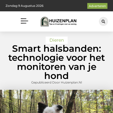
Zondag 9 Augustus 2026
Adverteren
Dieren
Smart halsbanden:
technologie voor het
monitoren van je
hond
Gepubliceerd Door Huizenplan.nl