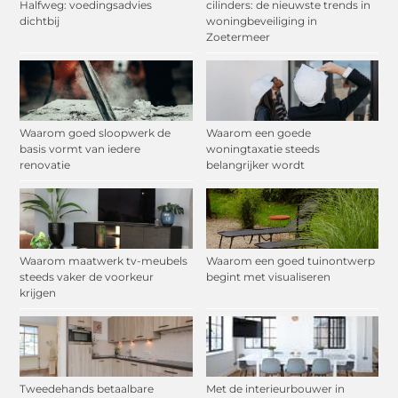
Halfweg: voedingsadvies
cilinders: de nieuwste trends in
dichtbij
woningbeveiliging in
Zoetermeer
Waarom goed sloopwerk de
Waarom een goede
basis vormt van iedere
woningtaxatie steeds
renovatie
belangrijker wordt
Waarom maatwerk tv-meubels
Waarom een goed tuinontwerp
steeds vaker de voorkeur
begint met visualiseren
krijgen
Tweedehands betaalbare
Met de interieurbouwer in