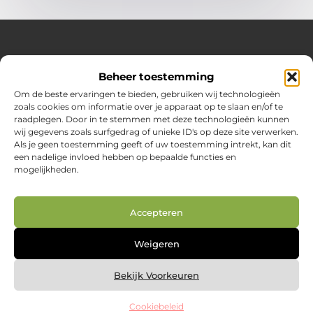
Over Huizenplan
Beheer toestemming
Jouw gids voor wooninspiratie en praktische tips
Om de beste ervaringen te bieden, gebruiken wij technologieën
zoals cookies om informatie over je apparaat op te slaan en/of te
Ontdek een uitgebreide verzameling blogs en artikelen
raadplegen. Door in te stemmen met deze technologieën kunnen
boordevol handige adviezen en verrassende inzichten om
wij gegevens zoals surfgedrag of unieke ID's op deze site verwerken.
jouw woondromen te realiseren. Van interieurideeën tot
Als je geen toestemming geeft of uw toestemming intrekt, kan dit
slimme bespaartips – haal het beste uit jouw huis en
een nadelige invloed hebben op bepaalde functies en
leefomgeving!
mogelijkheden.
Bericht categorie
Accepteren
Main Links
Weigeren
Nederlandse linkbuilding: jouw route naar betere vindbaarheid in Google.nl
Geld online verdienen: zo creëer je je digitale inkomstenbron
Bekijk Voorkeuren
Cookiebeleid
@2025 www.huizenplan.nl. All Right Reserved.