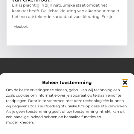
Eik is prachtig in zijn natuurlijke staat omdat het
karakter heeft. De lichte kleuring van eikenhout maakt
het een uitstekende kandidaat voor kleuring. Er zijn
Meubels
Over Huizenplan
Beheer toestemming
Jouw gids voor wooninspiratie en praktische tips
Om de beste ervaringen te bieden, gebruiken wij technologieën
zoals cookies om informatie over je apparaat op te slaan en/of te
Ontdek een uitgebreide verzameling blogs en artikelen
raadplegen. Door in te stemmen met deze technologieën kunnen
boordevol handige adviezen en verrassende inzichten om
wij gegevens zoals surfgedrag of unieke ID's op deze site verwerken.
jouw woondromen te realiseren. Van interieurideeën tot
Als je geen toestemming geeft of uw toestemming intrekt, kan dit
slimme bespaartips – haal het beste uit jouw huis en
een nadelige invloed hebben op bepaalde functies en
leefomgeving!
mogelijkheden.
Bericht categorie