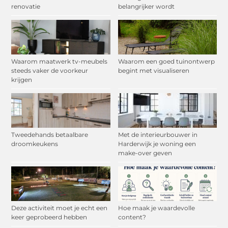
renovatie
belangrijker wordt
Waarom maatwerk tv-meubels
Waarom een goed tuinontwerp
steeds vaker de voorkeur
begint met visualiseren
krijgen
Tweedehands betaalbare
Met de interieurbouwer in
droomkeukens
Harderwijk je woning een
make-over geven
Deze activiteit moet je echt een
Hoe maak je waardevolle
keer geprobeerd hebben
content?