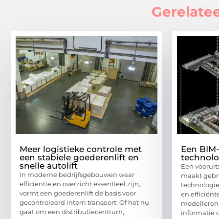
Gerelatee
Meer logistieke controle met
Een BIM
een stabiele goederenlift en
technolo
snelle autolift
Een voorui
In moderne bedrijfsgebouwen waar
maakt gebr
efficiëntie en overzicht essentieel zijn,
technologi
vormt een goederenlift de basis voor
en efficiënt
gecontroleerd intern transport. Of het nu
modelleren c
gaat om een distributiecentrum,
informatie 