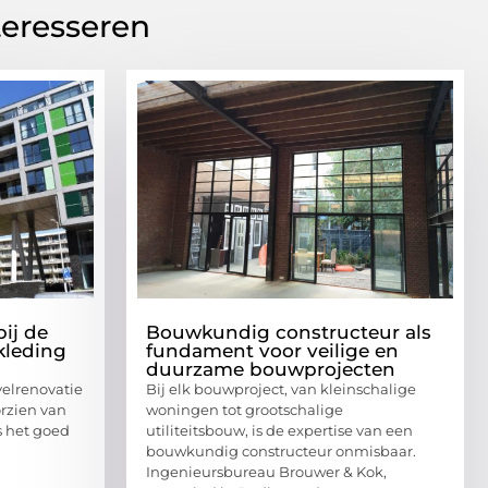
teresseren
ij de
Bouwkundig constructeur als
kleding
fundament voor veilige en
duurzame bouwprojecten
velrenovatie
Bij elk bouwproject, van kleinschalige
orzien van
woningen tot grootschalige
s het goed
utiliteitsbouw, is de expertise van een
bouwkundig constructeur onmisbaar.
Ingenieursbureau Brouwer & Kok,