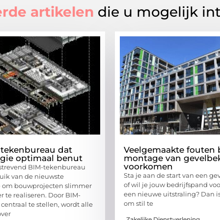
rde artikelen
die u mogelijk in
-tekenbureau dat
Veelgemaakte fouten b
gie optimaal benut
montage van gevelbe
voorkomen
tstrevend BIM-tekenbureau
Sta je aan de start van een ge
uik van de nieuwste
of wil je jouw bedrijfspand vo
e om bouwprojecten slimmer
een nieuwe uitstraling? Dan i
er te realiseren. Door BIM-
om stil te
entraal te stellen, wordt alle
over
Zakelijke Dienstverlening