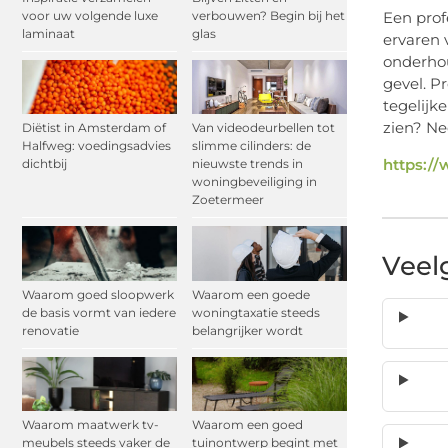
Een prof
voor uw volgende luxe
verbouwen? Begin bij het
laminaat
glas
ervaren 
onderhou
gevel. P
tegelijk
zien? N
Diëtist in Amsterdam of
Van videodeurbellen tot
Halfweg: voedingsadvies
slimme cilinders: de
https:/
dichtbij
nieuwste trends in
woningbeveiliging in
Zoetermeer
Veel
Waarom goed sloopwerk
Waarom een goede
de basis vormt van iedere
woningtaxatie steeds
renovatie
belangrijker wordt
Waarom maatwerk tv-
Waarom een goed
meubels steeds vaker de
tuinontwerp begint met