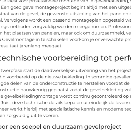
je kiest voor professionele montage van je gevelbekleding, wi
. Een goed gevelmontageproject begint altijd met een uitge
staat van de gevel, de gewenste uitstraling van het pand e
l. Vervolgens wordt een passend montageplan opgesteld waari
gingsmethoden zorgvuldig worden meegenomen. Professionel
m het plaatsen van panelen, maar ook om duurzaamheid, vei
 Gevelmontage in te schakelen voorkom je onverwachte prob
resultaat jarenlang meegaat.
technische voorbereiding tot per
twerpfase start de daadwerkelijke uitvoering van het projec
ig voorbereid op de nieuwe bekleding. In sommige gevallen
gde delen van de onderconstructie te herstellen voordat 
nstructie nauwkeurig geplaatst zodat de gevelbekleding vo
de gevelbekledingmontage wordt continu gecontroleerd op ma
 Juist deze technische details bepalen uiteindelijk de levens
meer werkt hierbij met specialistische kennis en moderne te
 en zorgvuldig uit te voeren.
oor een soepel en duurzaam gevelproject