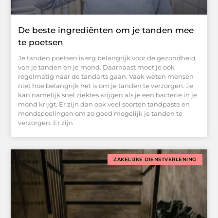
De beste ingrediënten om je tanden mee
te poetsen
Je tanden poetsen is erg belangrijk voor de gezondheid
van je tanden en je mond. Daarnaast moet je ook
regelmatig naar de tandarts gaan. Vaak weten mensen
niet hoe belangrijk het is om je tanden te verzorgen. Je
kan namelijk snel ziektes krijgen als je een bacterie in je
mond krijgt. Er zijn dan ook veel soorten tandpasta en
mondspoelingen om zo goed mogelijk je tanden te
verzorgen. Er zijn
ZAKELIJKE DIENSTVERLENING