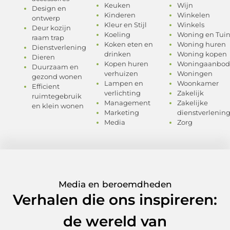
Keuken
Wijn
Design en
Kinderen
Winkelen
ontwerp
Kleur en Stijl
Winkels
Deur kozijn
Koeling
Woning en Tui
raam trap
Koken eten en
Woning huren
Dienstverlening
drinken
Woning kopen
Dieren
Kopen huren
Woningaanbod
Duurzaam en
verhuizen
Woningen
gezond wonen
Lampen en
Woonkamer
Efficient
verlichting
Zakelijk
ruimtegebruik
Management
Zakelijke
en klein wonen
Marketing
dienstverlenin
Media
Zorg
Media en beroemdheden
Verhalen die ons inspireren:
de wereld van