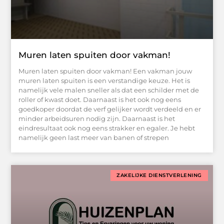
Muren laten spuiten door vakman!
Muren laten spuiten door vakman! Een vakman jouw
muren laten spuiten is een verstandige keuze. Het is
namelijk vele malen sneller als dat een schilder met de
roller of kwast doet. Daarnaast is het ook nog eens
goedkoper doordat de verf gelijker wordt verdeeld en er
minder arbeidsuren nodig zijn. Daarnaast is het
eindresultaat ook nog eens strakker en egaler. Je hebt
namelijk geen last meer van banen of strepen
ZAKELIJKE DIENSTVERLENING