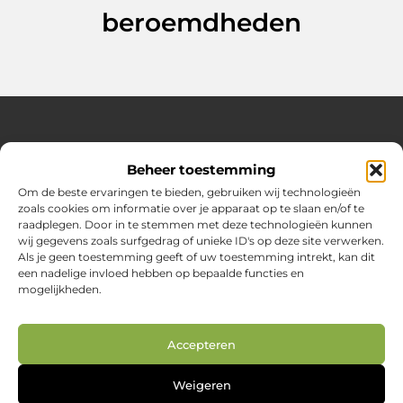
beroemdheden
Over Huizenplan
Beheer toestemming
Jouw gids voor wooninspiratie en praktische tips
Om de beste ervaringen te bieden, gebruiken wij technologieën
zoals cookies om informatie over je apparaat op te slaan en/of te
Ontdek een uitgebreide verzameling blogs en artikelen
raadplegen. Door in te stemmen met deze technologieën kunnen
boordevol handige adviezen en verrassende inzichten om
wij gegevens zoals surfgedrag of unieke ID's op deze site verwerken.
jouw woondromen te realiseren. Van interieurideeën tot
Als je geen toestemming geeft of uw toestemming intrekt, kan dit
slimme bespaartips – haal het beste uit jouw huis en
een nadelige invloed hebben op bepaalde functies en
leefomgeving!
mogelijkheden.
Bericht categorie
Accepteren
Main Links
Weigeren