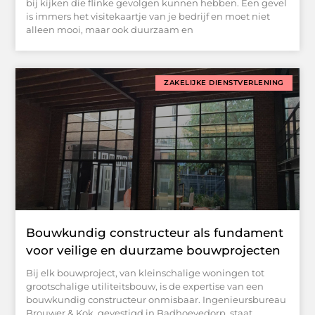
bij kijken die flinke gevolgen kunnen hebben. Een gevel
is immers het visitekaartje van je bedrijf en moet niet
alleen mooi, maar ook duurzaam en
ZAKELIJKE DIENSTVERLENING
Bouwkundig constructeur als fundament
voor veilige en duurzame bouwprojecten
Bij elk bouwproject, van kleinschalige woningen tot
grootschalige utiliteitsbouw, is de expertise van een
bouwkundig constructeur onmisbaar. Ingenieursbureau
Brouwer & Kok, gevestigd in Badhoevedorp, staat