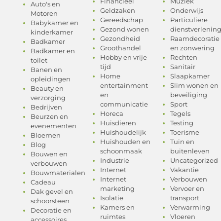
Financieel
Muziek
Auto's en
Geldzaken
Onderwijs
Motoren
Gereedschap
Particuliere
Babykamer en
Gezond wonen
dienstverlenin
kinderkamer
Gezondheid
Raamdecoratie
Badkamer
Groothandel
en zonwering
Badkamer en
Hobby en vrije
Rechten
toilet
tijd
Sanitair
Banen en
Home
Slaapkamer
opleidingen
entertainment
Slim wonen en
Beauty en
en
beveiliging
verzorging
communicatie
Sport
Bedrijven
Horeca
Tegels
Beurzen en
Huisdieren
Testing
evenementen
Huishoudelijk
Toerisme
Bloemen
Huishouden en
Tuin en
Blog
schoonmaak
buitenleven
Bouwen en
Industrie
Uncategorized
verbouwen
Internet
Vakantie
Bouwmaterialen
Internet
Verbouwen
Cadeau
marketing
Vervoer en
Dak gevel en
Isolatie
transport
schoorsteen
Kamers en
Verwarming
Decoratie en
ruimtes
Vloeren
accessoires