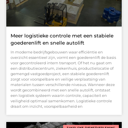
Meer logistieke controle met een stabiele
goederenlift en snelle autolift
In moderne bedrijfsgebouwen waar efficiëntie en
overzicht essentieel zijn, vormt een goederenlift de basis
voor gecontroleerd intern transport. Of het nu gaat om
een distributiecentrum, ziekenhuis, productielocatie of
gemengd vastgoedproject, een stabiele goederenlift
zorgt voor voorspelbare en veilige verplaatsing van
materialen tussen verschillende niveaus. Wanneer deze
wordt gecombineerd met een snelle autolift, ontstaat
een logistiek systeem waarin controle, capaciteit en
veiligheid optimaal samenkomen. Logistieke controle
draait om inzicht, voorspelbaarheid en
ZAKELIJKE DIENSTVERLENING