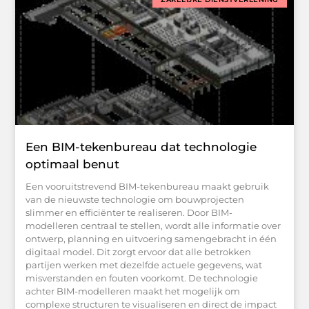
Een BIM-tekenbureau dat technologie
optimaal benut
Een vooruitstrevend BIM-tekenbureau maakt gebruik
van de nieuwste technologie om bouwprojecten
slimmer en efficiënter te realiseren. Door BIM-
modelleren centraal te stellen, wordt alle informatie over
ontwerp, planning en uitvoering samengebracht in één
digitaal model. Dit zorgt ervoor dat alle betrokken
partijen werken met dezelfde actuele gegevens, wat
misverstanden en fouten voorkomt. De technologie
achter BIM-modelleren maakt het mogelijk om
complexe structuren te visualiseren en direct de impact