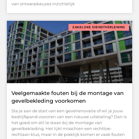
van ontwerpkeuzes inzichtelijk
ZAKELIJKE DIENSTVERLENING
Veelgemaakte fouten bij de montage van
gevelbekleding voorkomen
Sta je aan de start van een gevelrenovatie of wil je jouw
bedrijfspand voorzien van een nieuwe uitstraling? Dan is
het goed om stil te staan bij de montage van
gevelbekleding. Het lijkt misschien een rechttoe-
rechtaan klus, maar in de praktijk komen er vaak fouten