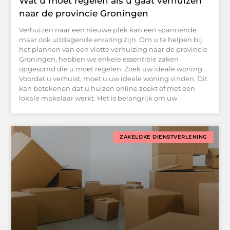
Wat u moet regelen als u gaat verhuizen
naar de provincie Groningen
Verhuizen naar een nieuwe plek kan een spannende
maar ook uitdagende ervaring zijn. Om u te helpen bij
het plannen van een vlotte verhuizing naar de provincie
Groningen, hebben we enkele essentiële zaken
opgesomd die u moet regelen. Zoek uw ideale woning
Voordat u verhuist, moet u uw ideale woning vinden. Dit
kan betekenen dat u huizen online zoekt of met een
lokale makelaar werkt. Het is belangrijk om uw
ZAKELIJKE DIENSTVERLENING