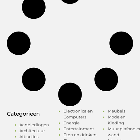
Electronica en
Meubels
Categorieën
Computers
Mode en
Energie
Kleding
Aanbiedingen
Entertainment
Muur plafond e
Architectuur
Eten en drinken
wand
Attracties