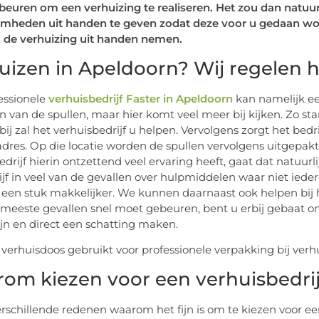
euren om een verhuizing te realiseren. Het zou dan natuurl
heden uit handen te geven zodat deze voor u gedaan word
 de verhuizing uit handen nemen.
uizen in Apeldoorn? Wij regelen h
essionele
verhuisbedrijf Faster in Apeldoorn
kan namelijk een
n van de spullen, maar hier komt veel meer bij kijken. Zo sta
bij zal het verhuisbedrijf u helpen. Vervolgens zorgt het bedr
dres. Op die locatie worden de spullen vervolgens uitgep
edrijf hierin ontzettend veel ervaring heeft, gaat dat natuur
ijf in veel van de gevallen over hulpmiddelen waar niet ied
 een stuk makkelijker. We kunnen daarnaast ook helpen bi
e meeste gevallen snel moet gebeuren, bent u erbij gebaat o
zijn en direct een schatting maken.
om kiezen voor een verhuisbedrij
verschillende redenen waarom het fijn is om te kiezen voor een