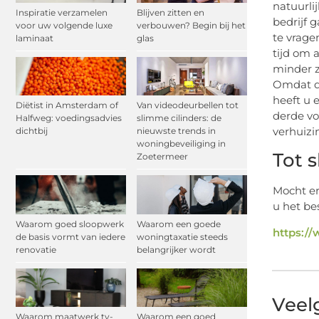
natuurli
Inspiratie verzamelen
Blijven zitten en
bedrijf 
voor uw volgende luxe
verbouwen? Begin bij het
te vrage
laminaat
glas
tijd om 
minder z
Omdat de
heeft u 
Diëtist in Amsterdam of
Van videodeurbellen tot
derde vo
Halfweg: voedingsadvies
slimme cilinders: de
verhuizi
dichtbij
nieuwste trends in
woningbeveiliging in
Tot s
Zoetermeer
Mocht er
u het be
Waarom goed sloopwerk
Waarom een goede
https://
de basis vormt van iedere
woningtaxatie steeds
renovatie
belangrijker wordt
Veel
Waarom maatwerk tv-
Waarom een goed