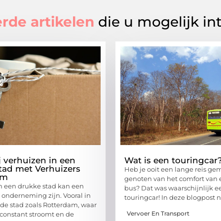
rde artikelen
die u mogelijk in
j verhuizen in een
Wat is een touringcar
tad met Verhuizers
Heb je ooit een lange reis ge
am
genoten van het comfort van 
n een drukke stad kan een
bus? Dat was waarschijnlijk e
onderneming zijn. Vooral in
touringcar! In deze blogpost
de stad zoals Rotterdam, waar
Vervoer En Transport
 constant stroomt en de