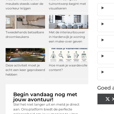
meubels steeds vaker de
tuinontwerp begint met
voorkeur krijgen
visualiseren
Tweedehands betaalbare
Met de interieurbouwer
droomkeukens
in Harderwijk je woning
een make-over geven
Deze activiteit moet je
Hoe maak je waardevolle
echt een keer geprobeerd
content?
hebben
Goed a
Begin vandaag nog met
jouw avontuur!
Stel het niet langer uit en meld je direct
aan. Ons platform biedt de perfecte