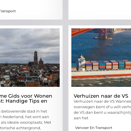
Transport
eme Gids voor Wonen
Verhuizen naar de VS
ht: Handige Tips en
Verhuizen naar de VS Wannee
n
overwegen bent of u wilt verh
n betoverende stad in het
de VS dan bent u waarschijnlij
 Nederland, het wint aan
aan het
 als ideale woonplaats. Met
Vervoer En Transport
istorische achtergrond,