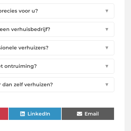
precies voor u?
▼
een verhuisbedrijf?
▼
ssionele verhuizers?
▼
et ontruiming?
▼
 dan zelf verhuizen?
▼
LinkedIn
Email