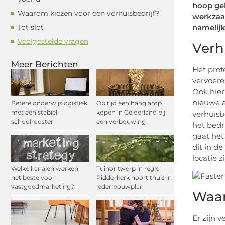
hoop geb
Waarom kiezen voor een verhuisbedrijf?
werkzaam
Tot slot
namelijk
Veelgestelde vragen
Verh
Meer Berichten
Het prof
vervoere
Ook hier
nieuwe a
Betere onderwijslogistiek
Op tijd een hanglamp
met een stabiel
kopen in Gelderland bij
verhuisb
schoolrooster
een verbouwing
het bedr
gaat het
dit in d
locatie 
Welke kanalen werken
Tuinontwerp in regio
het beste voor
Ridderkerk hoort thuis in
vastgoedmarketing?
ieder bouwplan
Waar
Er zijn 