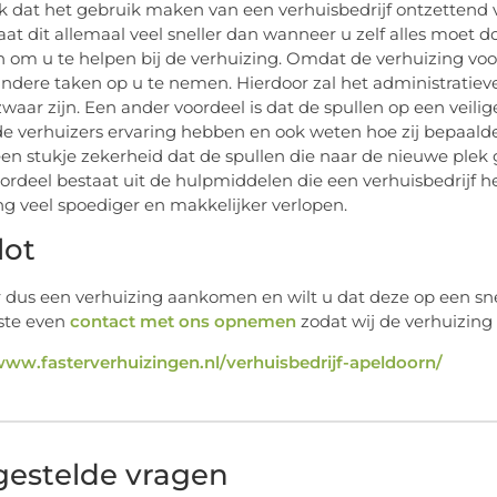
jk dat het gebruik maken van een verhuisbedrijf ontzettend v
gaat dit allemaal veel sneller dan wanneer u zelf alles moet 
n om u te helpen bij de verhuizing. Omdat de verhuizing vo
andere taken op u te nemen. Hierdoor zal het administratiev
waar zijn. Een ander voordeel is dat de spullen op een veil
 verhuizers ervaring hebben en ook weten hoe zij bepaalde
een stukje zekerheid dat de spullen die naar de nieuwe pl
ordeel bestaat uit de hulpmiddelen die een verhuisbedrijf h
ng veel spoediger en makkelijker verlopen.
lot
 dus een verhuizing aankomen en wilt u dat deze op een snel
ste even
contact met ons opnemen
zodat wij de verhuizing 
www.fasterverhuizingen.nl/verhuisbedrijf-apeldoorn/
gestelde vragen