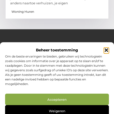
anders naartoe verhuizen, je eigen
Woning Huren
Over Huizenplan
Beheer toestemming
Jouw gids voor wooninspiratie en praktische tips
Om de beste ervaringen te bieden, gebruiken wij technologieën
zoals cookies om informatie over je apparaat op te slaan en/of te
Ontdek een uitgebreide verzameling blogs en artikelen
raadplegen. Door in te stemmen met deze technologieën kunnen
boordevol handige adviezen en verrassende inzichten om
wij gegevens zoals surfgedrag of unieke ID's op deze site verwerken.
jouw woondromen te realiseren. Van interieurideeën tot
Als je geen toestemming geeft of uw toestemming intrekt, kan dit
slimme bespaartips – haal het beste uit jouw huis en
een nadelige invloed hebben op bepaalde functies en
leefomgeving!
mogelijkheden.
Bericht categorie
Accepteren
Main Links
Weigeren