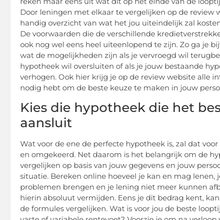
reken maar eens uit wat dit op het einde van de loopti
Door leningen met elkaar te vergelijken op de review we
handig overzicht van wat het jou uiteindelijk zal kosten
De voorwaarden die de verschillende kredietverstrekk
ook nog wel eens heel uiteenlopend te zijn. Zo ga je bi
wat de mogelijkheden zijn als je vervroegd wil terugbet
hypotheek wil oversluiten of als je jouw bestaande hy
verhogen. Ook hier krijg je op de review website alle in
nodig hebt om de beste keuze te maken in jouw persoon
Kies die hypotheek die het best
aansluit
Wat voor de ene de perfecte hypotheek is, zal dat voor 
en omgekeerd. Net daarom is het belangrijk om de h
vergelijken op basis van jouw gegevens en jouw persoon
situatie. Bereken online hoeveel je kan en mag lenen, j
problemen brengen en je lening niet meer kunnen afb
hierin absoluut vermijden. Eens je dit bedrag kent, ka
de formules vergelijken. Wat is voor jou de beste loopti
vaste of variabele rentevoet? Voorzie je om na verloop v