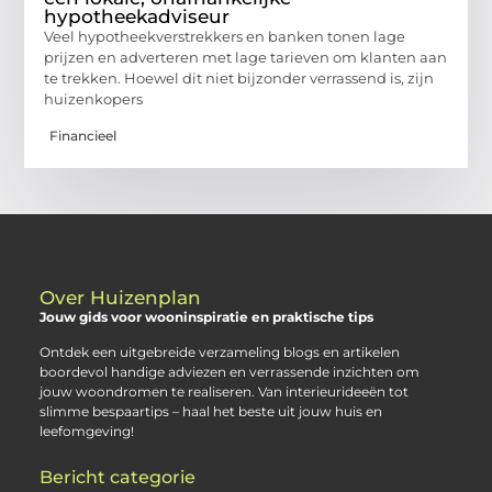
hypotheekadviseur
Veel hypotheekverstrekkers en banken tonen lage
prijzen en adverteren met lage tarieven om klanten aan
te trekken. Hoewel dit niet bijzonder verrassend is, zijn
huizenkopers
Financieel
Over Huizenplan
Jouw gids voor wooninspiratie en praktische tips
Ontdek een uitgebreide verzameling blogs en artikelen
boordevol handige adviezen en verrassende inzichten om
jouw woondromen te realiseren. Van interieurideeën tot
slimme bespaartips – haal het beste uit jouw huis en
leefomgeving!
Bericht categorie