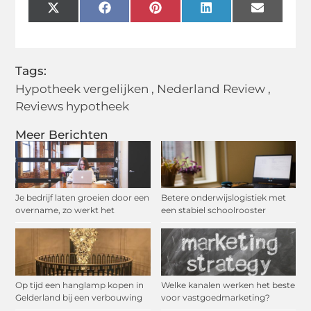
X
Facebook
Pinterest
LinkedIn
Email
(Twitter)
Tags:
Hypotheek vergelijken
,
Nederland Review
,
Reviews hypotheek
Meer Berichten
Je bedrijf laten groeien door een
Betere onderwijslogistiek met
overname, zo werkt het
een stabiel schoolrooster
Op tijd een hanglamp kopen in
Welke kanalen werken het beste
Gelderland bij een verbouwing
voor vastgoedmarketing?