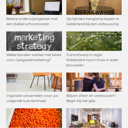
Betere onderwijslogistiek met
Op tijd een hanglamp kopen in
een stabiel schoolrooster
Gelderland bij een verbouwing
Welke kanalen werken het beste
Tuinontwerp in regio
voor vastgoedmarketing?
Ridderkerk hoort thuis in ieder
bouwplan
Inspiratie verzamelen voor uw
Blijven zitten en verbouwen?
volgende luxe laminaat
Begin bij het glas