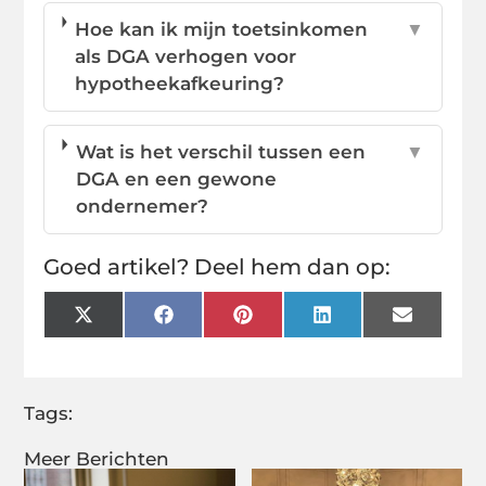
Hoe kan ik mijn toetsinkomen
▼
als DGA verhogen voor
hypotheekafkeuring?
Wat is het verschil tussen een
▼
DGA en een gewone
ondernemer?
Goed artikel? Deel hem dan op:
X
Facebook
Pinterest
LinkedIn
Email
(Twitter)
Tags:
Meer Berichten