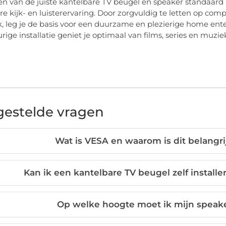
en van de juiste kantelbare TV beugel en speaker standaard i
re kijk- en luisterervaring. Door zorgvuldig te letten op co
k, leg je de basis voor een duurzame en plezierige home ent
ige installatie geniet je optimaal van films, series en muzi
gestelde vragen
Wat is VESA en waarom is dit belangri
Kan ik een kantelbare TV beugel zelf install
Op welke hoogte moet ik mijn speake