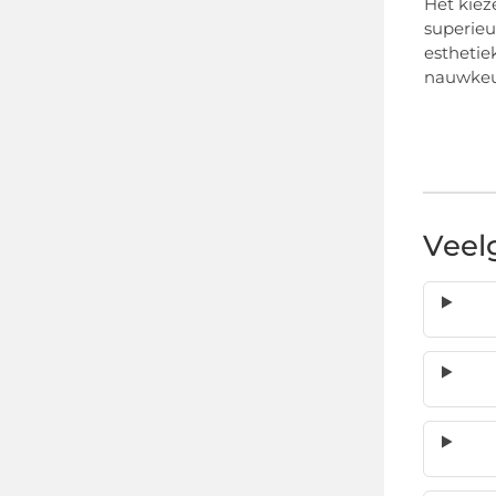
Het kiez
superieu
esthetie
nauwkeur
Veel