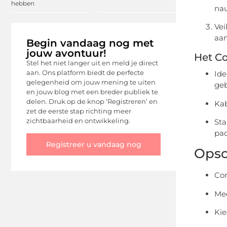
hebben
nau
Vei
aan
Begin vandaag nog met
jouw avontuur!
Het Co
Stel het niet langer uit en meld je direct
aan. Ons platform biedt de perfecte
Ide
gelegenheid om jouw mening te uiten
geb
en jouw blog met een breder publiek te
delen. Druk op de knop ‘Registreren’ en
Kab
zet de eerste stap richting meer
zichtbaarheid en ontwikkeling.
Sta
pad
Registreer u vandaag nog
Ops
Con
Mee
Kie