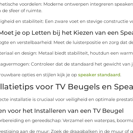
hetische voordelen: Moderne ontwerpen integreren speakers 
 de sfeer of ruimte.
ligheid en stabiliteit: Een zware voet en stevige construct
oet je op Letten bij het Kiezen van een Sp
gte en verstelbaarheid: Meet de luisterpositie en zorg dat 
eriaal en design: Metaal biedt stabiliteit, houtdun een warme 
agvermogen: Controleer dat de standaard het gewicht van 
ouwbare opties en stijlen kijk je op
speaker standaard
.
allatietips voor TV Beugels en Sp
cte installatie is cruciaal voor veiligheid en optimale prestati
n voor het Installeren van een TV Beugel
rbereiding en gereedschap: Verzamel een waterpas, boorma
estiging aan de muur: Zoek de draagbalken in de muur of g