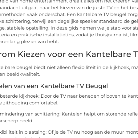
reld van home entertainment draait alles om het creëren van d
andacht uitgaat naar het kiezen van de juiste TV en het be
ethoden vaak onderschat. Een kantelbare TV beugel zorgt
jke schittering, terwijl een degelijke speaker standaard de ge
ige, stabiele opstelling. In deze gids nemen we je stap voor s
eria en praktische installatietips, zodat je thuisjournalist, f
jarenlang plezier van hebt.
om Kiezen voor een Kantelbare 
elbare beugel biedt niet alleen flexibiliteit in de kijkhoek,
en beeldkwaliteit.
elen van een Kantelbare TV Beugel
beterde kijkhoek: Door de TV naar beneden of boven te kante
e zithouding comfortabel.
mindering van schittering: Kantelen helpt om storende refl
rscherp beeld.
xibiliteit in plaatsing: Of je de TV nu hoog aan de muur monte