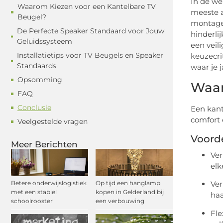
In de we
Waarom Kiezen voor een Kantelbare TV
meeste a
Beugel?
montagem
De Perfecte Speaker Standaard voor Jouw
hinderli
Geluidssysteem
een veil
Installatietips voor TV Beugels en Speaker
keuzecrit
Standaards
waar je 
Opsomming
Waar
FAQ
Conclusie
Een kant
comfort 
Veelgestelde vragen
Voord
Meer Berichten
Ver
elk
Betere onderwijslogistiek
Op tijd een hanglamp
Ver
met een stabiel
kopen in Gelderland bij
haa
schoolrooster
een verbouwing
Fle