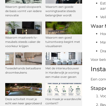
Est
Waarom goed sloopwerk
Waarom een goede
aan
de basis vormt van iedere
woningtaxatie steeds
renovatie
belangrijker wordt
Vei
Waar M
Hoo
Waarom maatwerk tv-
Waarom een goed
meubels steeds vaker de
tuinontwerp begint met
Mat
voorkeur krijgen
visualiseren
Dra
Voor betr
Inst
Tweedehands betaalbare
Met de interieurbouwer
droomkeukens
in Harderwijk je woning
een make-over geven
Een corre
Stappe
Voo
Deze activiteit moet je
Hoe maak je waardevolle
echt een keer geprobeerd
content?
Bev