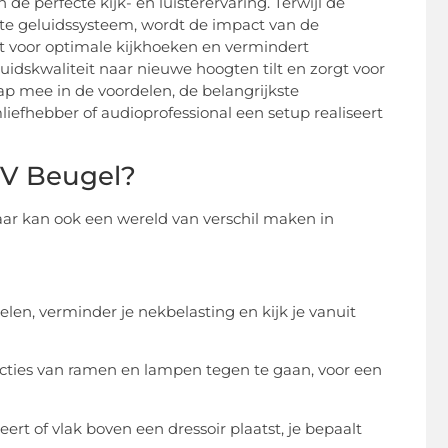
e perfecte kijk- en luisterervaring. Terwijl de
ste geluidssysteem, wordt de impact van de
 voor optimale kijkhoeken en vermindert
luidskwaliteit naar nieuwe hoogten tilt en zorgt voor
tap mee in de voordelen, de belangrijkste
ilmliefhebber of audioprofessional een setup realiseert
TV Beugel?
 maar kan ook een wereld van verschil maken in
len, verminder je nekbelasting en kijk je vanuit
ecties van ramen en lampen tegen te gaan, voor een
ert of vlak boven een dressoir plaatst, je bepaalt