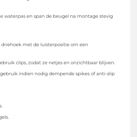
ede waterpas en span de beugel na montage stevig
e driehoek met de luisterpositie om een
bruik clips, zodat ze netjes en onzichtbaar blijven.
en gebruik indien nodig dempende spikes of anti-slip
s.
els.