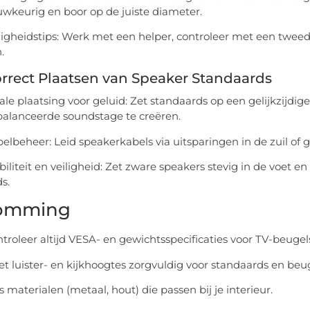
wkeurig en boor op de juiste diameter.
ligheidstips: Werk met een helper, controleer met een twe
.
rrect Plaatsen van Speaker Standaards
ale plaatsing voor geluid: Zet standaards op een gelijkzijdig
alanceerde soundstage te creëren.
elbeheer: Leid speakerkabels via uitsparingen in de zuil of ge
biliteit en veiligheid: Zet zware speakers stevig in de voet 
s.
omming
troleer altijd VESA- en gewichtsspecificaties voor TV-beugel
t luister- en kijkhoogtes zorgvuldig voor standaards en beug
s materialen (metaal, hout) die passen bij je interieur.