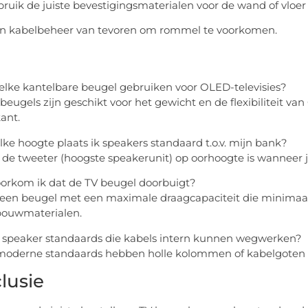
ruik de juiste bevestigingsmaterialen voor de wand of vloer
n kabelbeheer van tevoren om rommel te voorkomen.
k elke kantelbare beugel gebruiken voor OLED-televisies?
 beugels zijn geschikt voor het gewicht en de flexibiliteit va
kant.
lke hoogte plaats ik speakers standaard t.o.v. mijn bank?
 de tweeter (hoogste speakerunit) op oorhoogte is wanneer je
oorkom ik dat de TV beugel doorbuigt?
een beugel met een maximale draagcapaciteit die minimaal 
bouwmaterialen.
er speaker standaards die kabels intern kunnen wegwerken?
 moderne standaards hebben holle kolommen of kabelgoten ge
lusie