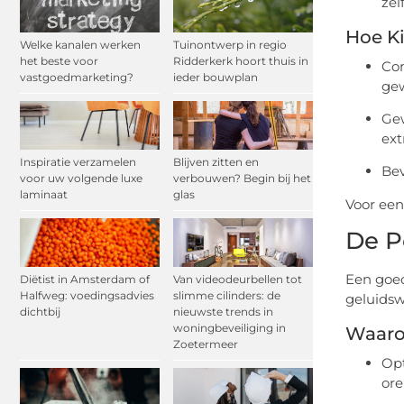
zel
Hoe Ki
Welke kanalen werken
Tuinontwerp in regio
het beste voor
Ridderkerk hoort thuis in
Com
vastgoedmarketing?
ieder bouwplan
gew
Gew
ext
Inspiratie verzamelen
Blijven zitten en
Bev
voor uw volgende luxe
verbouwen? Begin bij het
laminaat
glas
Voor een
De P
Een goed
Diëtist in Amsterdam of
Van videodeurbellen tot
Halfweg: voedingsadvies
slimme cilinders: de
geluidsw
dichtbij
nieuwste trends in
woningbeveiliging in
Waaro
Zoetermeer
Opt
ore