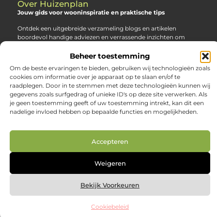
Over Huizenplan
Jouw gids voor wooninspiratie en praktische tips
Ontdek een uitgebreide verzameling blogs en artikelen
boordevol handige adviezen en verrassende inzichten om
jouw woondromen te realiseren. Van interieurideeën tot
slimme bespaartips – haal het beste uit jouw huis en
Beheer toestemming
leefomgeving!
Om de beste ervaringen te bieden, gebruiken wij technologieën zoals
cookies om informatie over je apparaat op te slaan en/of te
Bericht categorie
raadplegen. Door in te stemmen met deze technologieën kunnen wij
gegevens zoals surfgedrag of unieke ID's op deze site verwerken. Als
je geen toestemming geeft of uw toestemming intrekt, kan dit een
nadelige invloed hebben op bepaalde functies en mogelijkheden.
Main Links
Nederlandse linkbuilding: jouw route naar betere vindbaarheid in Google.nl
Geld online verdienen: zo creëer je je digitale inkomstenbron
Accepteren
Weigeren
@2025 www.huizenplan.nl. All Right Reserved.
Bekijk Voorkeuren
Cookiebeleid