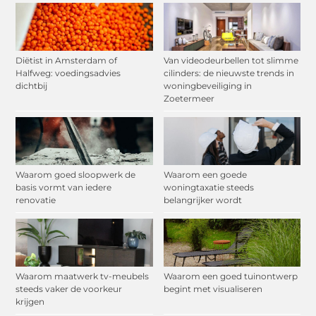
Diëtist in Amsterdam of
Van videodeurbellen tot slimme
Halfweg: voedingsadvies
cilinders: de nieuwste trends in
dichtbij
woningbeveiliging in
Zoetermeer
Waarom goed sloopwerk de
Waarom een goede
basis vormt van iedere
woningtaxatie steeds
renovatie
belangrijker wordt
Waarom maatwerk tv-meubels
Waarom een goed tuinontwerp
steeds vaker de voorkeur
begint met visualiseren
krijgen