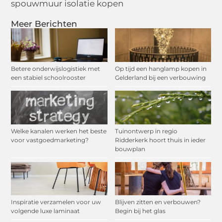
spouwmuur isolatie kopen
Meer Berichten
Betere onderwijslogistiek met
Op tijd een hanglamp kopen in
een stabiel schoolrooster
Gelderland bij een verbouwing
Welke kanalen werken het beste
Tuinontwerp in regio
voor vastgoedmarketing?
Ridderkerk hoort thuis in ieder
bouwplan
Inspiratie verzamelen voor uw
Blijven zitten en verbouwen?
volgende luxe laminaat
Begin bij het glas