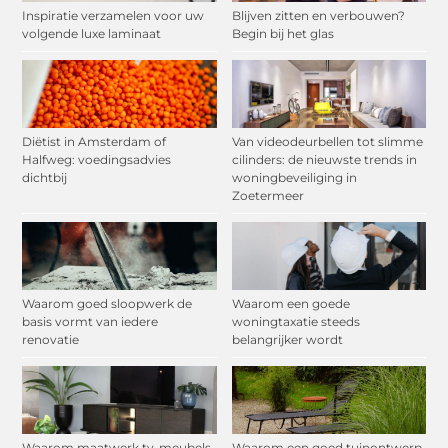
Inspiratie verzamelen voor uw
Blijven zitten en verbouwen?
volgende luxe laminaat
Begin bij het glas
Diëtist in Amsterdam of
Van videodeurbellen tot slimme
Halfweg: voedingsadvies
cilinders: de nieuwste trends in
dichtbij
woningbeveiliging in
Zoetermeer
Waarom goed sloopwerk de
Waarom een goede
basis vormt van iedere
woningtaxatie steeds
renovatie
belangrijker wordt
Waarom maatwerk tv-meubels
Waarom een goed tuinontwerp