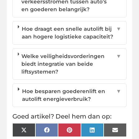
verkeersstromen tussen auto's
en goederen belangrijk?
Hoe draagt een snelle autolift bij
▼
aan hogere logistieke capaciteit?
Welke veiligheidsvorderingen
▼
biedt integratie van beide
liftsystemen?
Hoe besparen goederenlift en
▼
autolift energieverbruik?
Goed artikel? Deel hem dan op:
X
Facebook
Pinterest
LinkedIn
Email
(Twitter)