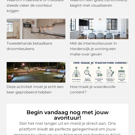
steeds vaker de voorkeur
begint met visualiseren
krijgen
Tweedehands betaalbare
Met de interieurbouwer in
droomkeukens
Harderwijk je woning een
make-over geven
Deze activiteit moet je echt een
Hoe maak je waardevolle
keer geprobeerd hebben
content?
Begin vandaag nog met jouw
avontuur!
Stel het niet langer uit en meld je direct aan. Ons
platform biedt de perfecte gelegenheid om jouw
mening te uiten en jouw blog met een breder publiek