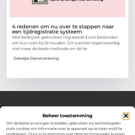
4 redenen om nu over te stappen naar
een tijdregistratie systeem
Veel bedrijven gebruiken nog steeds Excel bestanden
om hun uren bij te houden. Dit is echter tegenwoordig
niet meer de beste methode om dit te
Zakelijke Dienstverlening
Over Huizenplan
Beheer toestemming
Jouw gids voor wooninspiratie en praktische tips
Om de beste ervaringen te bieden, gebruiken wij technologieën
zoals cookies om informatie over je apparaat op te slaan en/of te
Ontdek een uitgebreide verzameling blogs en artikelen
raadplegen. Door in te stemmen met deze technologieën kunnen
boordevol handige adviezen en verrassende inzichten om