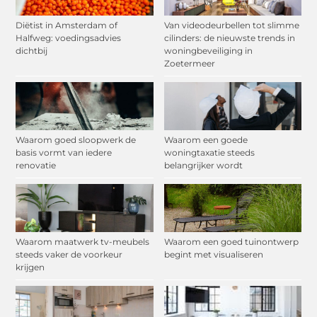
Diëtist in Amsterdam of
Van videodeurbellen tot slimme
Halfweg: voedingsadvies
cilinders: de nieuwste trends in
dichtbij
woningbeveiliging in
Zoetermeer
Waarom goed sloopwerk de
Waarom een goede
basis vormt van iedere
woningtaxatie steeds
renovatie
belangrijker wordt
Waarom maatwerk tv-meubels
Waarom een goed tuinontwerp
steeds vaker de voorkeur
begint met visualiseren
krijgen