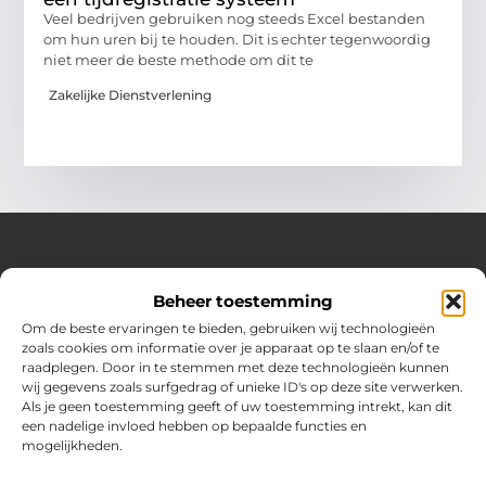
Veel bedrijven gebruiken nog steeds Excel bestanden
om hun uren bij te houden. Dit is echter tegenwoordig
niet meer de beste methode om dit te
Zakelijke Dienstverlening
Over Huizenplan
Beheer toestemming
Jouw gids voor wooninspiratie en praktische tips
Om de beste ervaringen te bieden, gebruiken wij technologieën
zoals cookies om informatie over je apparaat op te slaan en/of te
Ontdek een uitgebreide verzameling blogs en artikelen
raadplegen. Door in te stemmen met deze technologieën kunnen
boordevol handige adviezen en verrassende inzichten om
wij gegevens zoals surfgedrag of unieke ID's op deze site verwerken.
jouw woondromen te realiseren. Van interieurideeën tot
Als je geen toestemming geeft of uw toestemming intrekt, kan dit
slimme bespaartips – haal het beste uit jouw huis en
een nadelige invloed hebben op bepaalde functies en
leefomgeving!
mogelijkheden.
Bericht categorie