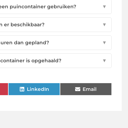
een puincontainer gebruiken?
▼
n er beschikbaar?
▼
 huren dan gepland?
▼
 container is opgehaald?
▼
LinkedIn
Email