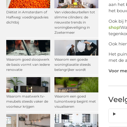
aan het
het bouw
Diëtist in Amsterdam of
Van videodeurbellen tot
Halfweg: voedingsadvies
slimme cilinders: de
Ook bij 
dichtbij
nieuwste trends in
shop!
Wa
woningbeveiliging in
Zoetermeer
tegenkom
Ook hier
Het puin
Waarom goed sloopwerk
Waarom een goede
met de 
de basis vormt van iedere
woningtaxatie steeds
renovatie
belangrijker wordt
Voor mee
Waarom maatwerk tv-
Waarom een goed
Veel
meubels steeds vaker de
tuinontwerp begint met
voorkeur krijgen
visualiseren