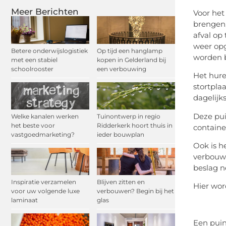
Meer Berichten
Voor het
brengen,
afval op
weer opg
Betere onderwijslogistiek
Op tijd een hanglamp
worden bi
met een stabiel
kopen in Gelderland bij
schoolrooster
een verbouwing
Het hure
stortpla
dagelijks
Deze pui
Welke kanalen werken
Tuinontwerp in regio
het beste voor
Ridderkerk hoort thuis in
containe
vastgoedmarketing?
ieder bouwplan
Ook is h
verbouwi
beslag 
Inspiratie verzamelen
Blijven zitten en
Hier wor
voor uw volgende luxe
verbouwen? Begin bij het
laminaat
glas
Een puin