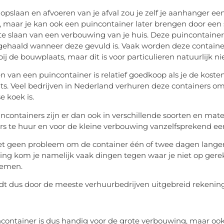
 opslaan en afvoeren van je afval zou je zelf je aanhanger ee
 maar je kan ook een puincontainer later brengen door een s
 te slaan van een verbouwing van je huis. Deze puincontain
ehaald wanneer deze gevuld is. Vaak worden deze containe
j de bouwplaats, maar dit is voor particulieren natuurlijk niet
n van een puincontainer is relatief goedkoop als je de kosten
ats. Veel bedrijven in Nederland verhuren deze containers 
e koek is.
ncontainers zijn er dan ook in verschillende soorten en mat
rs te huur en voor de kleine verbouwing vanzelfsprekend een
et geen probleem om de container één of twee dagen langer
ng kom je namelijk vaak dingen tegen waar je niet op gere
nemen.
dt dus door de meeste verhuurbedrijven uitgebreid rekeni
container is dus handig voor de grote verbouwing, maar ook