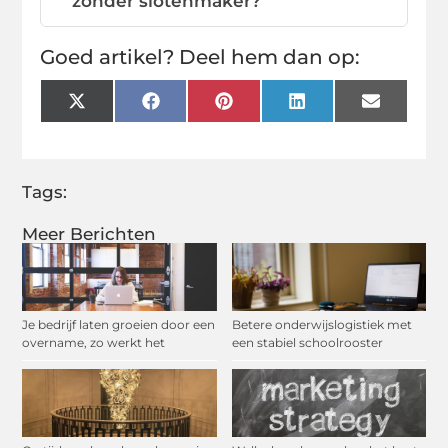
zonder slotenmaker?
Goed artikel? Deel hem dan op:
X
Facebook
Pinterest
LinkedIn
Email
(Twitter)
Tags:
Meer Berichten
Je bedrijf laten groeien door een
Betere onderwijslogistiek met
overname, zo werkt het
een stabiel schoolrooster