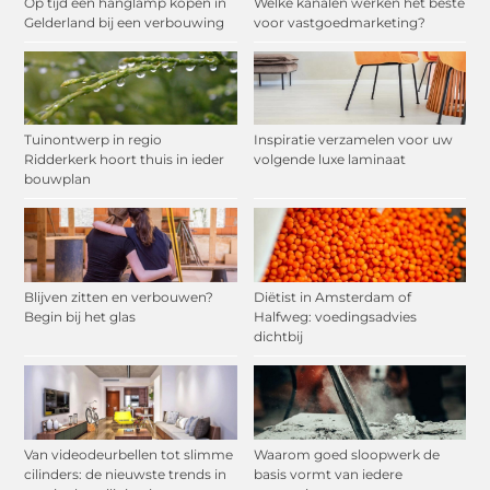
Op tijd een hanglamp kopen in
Welke kanalen werken het beste
Gelderland bij een verbouwing
voor vastgoedmarketing?
Tuinontwerp in regio
Inspiratie verzamelen voor uw
Ridderkerk hoort thuis in ieder
volgende luxe laminaat
bouwplan
Blijven zitten en verbouwen?
Diëtist in Amsterdam of
Begin bij het glas
Halfweg: voedingsadvies
dichtbij
Van videodeurbellen tot slimme
Waarom goed sloopwerk de
cilinders: de nieuwste trends in
basis vormt van iedere