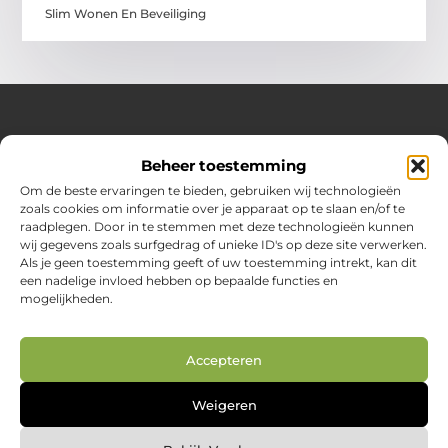
Slim Wonen En Beveiliging
Over Huizenplan
Beheer toestemming
Jouw gids voor wooninspiratie en praktische tips
Om de beste ervaringen te bieden, gebruiken wij technologieën
zoals cookies om informatie over je apparaat op te slaan en/of te
Ontdek een uitgebreide verzameling blogs en artikelen
raadplegen. Door in te stemmen met deze technologieën kunnen
boordevol handige adviezen en verrassende inzichten om
wij gegevens zoals surfgedrag of unieke ID's op deze site verwerken.
jouw woondromen te realiseren. Van interieurideeën tot
Als je geen toestemming geeft of uw toestemming intrekt, kan dit
slimme bespaartips – haal het beste uit jouw huis en
een nadelige invloed hebben op bepaalde functies en
leefomgeving!
mogelijkheden.
Bericht categorie
Accepteren
Main Links
Weigeren
Nederlandse linkbuilding: jouw route naar betere vindbaarheid in Google.nl
Geld online verdienen: zo creëer je je digitale inkomstenbron