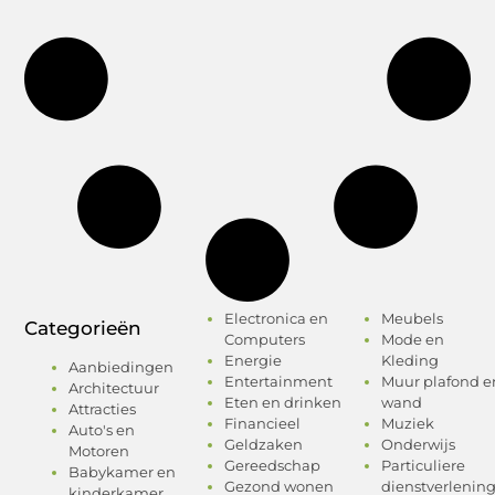
Electronica en
Meubels
Categorieën
Computers
Mode en
Energie
Kleding
Aanbiedingen
Entertainment
Muur plafond e
Architectuur
Eten en drinken
wand
Attracties
Financieel
Muziek
Auto's en
Geldzaken
Onderwijs
Motoren
Gereedschap
Particuliere
Babykamer en
Gezond wonen
dienstverlenin
kinderkamer