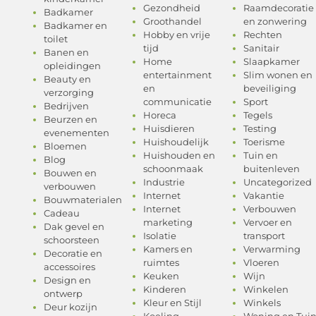
Gezondheid
Raamdecoratie
Badkamer
Groothandel
en zonwering
Badkamer en
Hobby en vrije
Rechten
toilet
tijd
Sanitair
Banen en
Home
Slaapkamer
opleidingen
entertainment
Slim wonen en
Beauty en
en
beveiliging
verzorging
communicatie
Sport
Bedrijven
Horeca
Tegels
Beurzen en
Huisdieren
Testing
evenementen
Huishoudelijk
Toerisme
Bloemen
Huishouden en
Tuin en
Blog
schoonmaak
buitenleven
Bouwen en
Industrie
Uncategorized
verbouwen
Internet
Vakantie
Bouwmaterialen
Internet
Verbouwen
Cadeau
marketing
Vervoer en
Dak gevel en
Isolatie
transport
schoorsteen
Kamers en
Verwarming
Decoratie en
ruimtes
Vloeren
accessoires
Keuken
Wijn
Design en
Kinderen
Winkelen
ontwerp
Kleur en Stijl
Winkels
Deur kozijn