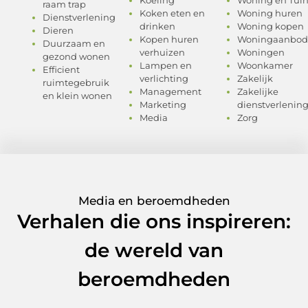
Koeling
Woning en Tui
raam trap
Koken eten en
Woning huren
Dienstverlening
drinken
Woning kopen
Dieren
Kopen huren
Woningaanbod
Duurzaam en
verhuizen
Woningen
gezond wonen
Lampen en
Woonkamer
Efficient
verlichting
Zakelijk
ruimtegebruik
Management
Zakelijke
en klein wonen
Marketing
dienstverlenin
Media
Zorg
Media en beroemdheden
Verhalen die ons inspireren:
de wereld van
beroemdheden