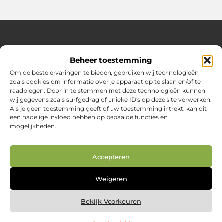
Over Huizenplan
Beheer toestemming
Jouw gids voor wooninspiratie en praktische tips
Om de beste ervaringen te bieden, gebruiken wij technologieën
zoals cookies om informatie over je apparaat op te slaan en/of te
Ontdek een uitgebreide verzameling blogs en artikelen
raadplegen. Door in te stemmen met deze technologieën kunnen
boordevol handige adviezen en verrassende inzichten om
wij gegevens zoals surfgedrag of unieke ID's op deze site verwerken.
jouw woondromen te realiseren. Van interieurideeën tot
Als je geen toestemming geeft of uw toestemming intrekt, kan dit
slimme bespaartips – haal het beste uit jouw huis en
een nadelige invloed hebben op bepaalde functies en
leefomgeving!
mogelijkheden.
Bericht categorie
Accepteren
Main Links
Weigeren
Nederlandse linkbuilding: jouw route naar betere vindbaarheid in Google.nl
Geld online verdienen: zo creëer je je digitale inkomstenbron
Bekijk Voorkeuren