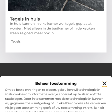
Tegels in huis
In huis kunnen in elke kamer wel tegels geplaatst
worden. Niet alleen in de badkamer of in de keuken
staan ze goed, maar ook in
Tegels
Over Huizenplan
Beheer toestemming
Jouw gids voor wooninspiratie en praktische tips
Om de beste ervaringen te bieden, gebruiken wij technologieën
zoals cookies om informatie over je apparaat op te slaan en/of te
Ontdek een uitgebreide verzameling blogs en artikelen
raadplegen. Door in te stemmen met deze technologieën kunnen
boordevol handige adviezen en verrassende inzichten om
wij gegevens zoals surfgedrag of unieke ID's op deze site verwerken.
jouw woondromen te realiseren. Van interieurideeën tot
Als je geen toestemming geeft of uw toestemming intrekt, kan dit
slimme bespaartips – haal het beste uit jouw huis en