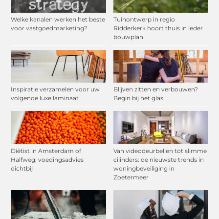
Welke kanalen werken het beste
Tuinontwerp in regio
voor vastgoedmarketing?
Ridderkerk hoort thuis in ieder
bouwplan
Inspiratie verzamelen voor uw
Blijven zitten en verbouwen?
volgende luxe laminaat
Begin bij het glas
Diëtist in Amsterdam of
Van videodeurbellen tot slimme
Halfweg: voedingsadvies
cilinders: de nieuwste trends in
dichtbij
woningbeveiliging in
Zoetermeer