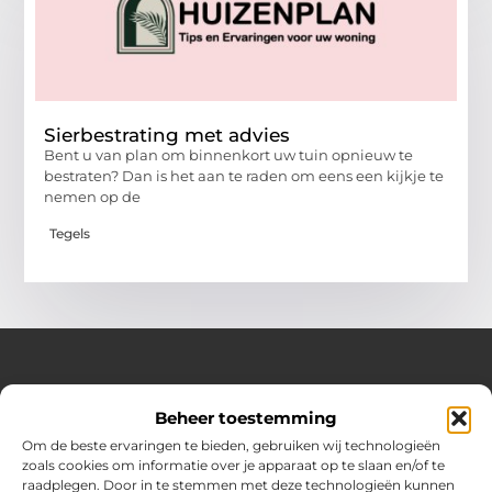
Sierbestrating met advies
Bent u van plan om binnenkort uw tuin opnieuw te
bestraten? Dan is het aan te raden om eens een kijkje te
nemen op de
Tegels
Over Huizenplan
Beheer toestemming
Jouw gids voor wooninspiratie en praktische tips
Om de beste ervaringen te bieden, gebruiken wij technologieën
zoals cookies om informatie over je apparaat op te slaan en/of te
Ontdek een uitgebreide verzameling blogs en artikelen
raadplegen. Door in te stemmen met deze technologieën kunnen
boordevol handige adviezen en verrassende inzichten om