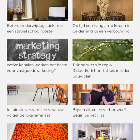
Betere onderwijslogistiek met
Op tijd een hanglamp kopen in
een stabiel schoolrooster
Gelderland bij een verbouwing
Welke kanalen werken het beste
Tuinontwerp in regio
voor vastgoedmarketing?
Ridderkerk hoort thuis in ieder
bouwplan
Inspiratie verzamelen voor uw
Blijven zitten en verbouwen?
volgende luxe laminaat
Begin bij het glas