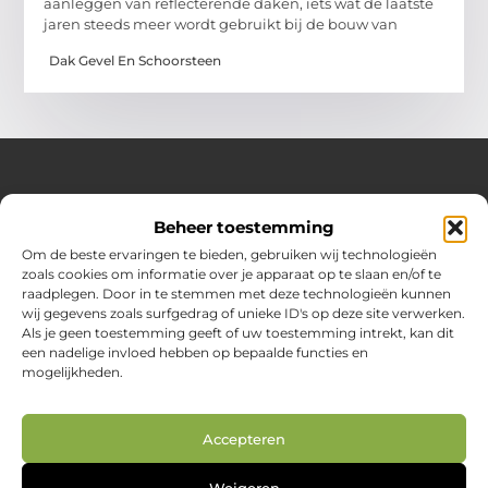
aanleggen van reflecterende daken, iets wat de laatste
jaren steeds meer wordt gebruikt bij de bouw van
Dak Gevel En Schoorsteen
Over Huizenplan
Beheer toestemming
Jouw gids voor wooninspiratie en praktische tips
Om de beste ervaringen te bieden, gebruiken wij technologieën
zoals cookies om informatie over je apparaat op te slaan en/of te
Ontdek een uitgebreide verzameling blogs en artikelen
raadplegen. Door in te stemmen met deze technologieën kunnen
boordevol handige adviezen en verrassende inzichten om
wij gegevens zoals surfgedrag of unieke ID's op deze site verwerken.
jouw woondromen te realiseren. Van interieurideeën tot
Als je geen toestemming geeft of uw toestemming intrekt, kan dit
slimme bespaartips – haal het beste uit jouw huis en
een nadelige invloed hebben op bepaalde functies en
leefomgeving!
mogelijkheden.
Bericht categorie
Accepteren
Weigeren