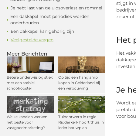
stijgt i
Je hebt last van geluidsoverlast en rommel
bedrijve
Een dakkapel moet periodiek worden
zeker of 
onderhouden
Een dakkapel kan gehorig zijn
Het 
Veelgestelde vragen
Het vakk
Meer Berichten
dakkapel
invester
Betere onderwijslogistiek
Op tijd een hanglamp
met een stabiel
kopen in Gelderland bij
Je h
schoolrooster
een verbouwing
Wordt ee
prefab d
voor bou
Welke kanalen werken
Tuinontwerp in regio
het beste voor
Ridderkerk hoort thuis in
vastgoedmarketing?
ieder bouwplan