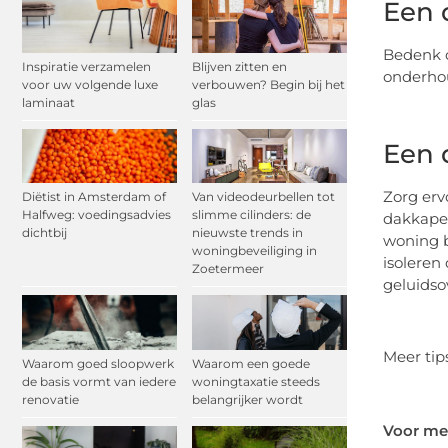
Een 
Bedenk 
Inspiratie verzamelen
Blijven zitten en
onderhou
voor uw volgende luxe
verbouwen? Begin bij het
laminaat
glas
Een 
Zorg erv
Diëtist in Amsterdam of
Van videodeurbellen tot
Halfweg: voedingsadvies
slimme cilinders: de
dakkapel
dichtbij
nieuwste trends in
woning 
woningbeveiliging in
isoleren
Zoetermeer
geluidsov
Meer tip
Waarom goed sloopwerk
Waarom een goede
de basis vormt van iedere
woningtaxatie steeds
renovatie
belangrijker wordt
Voor mee