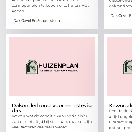
uitstekend 
zonnepanelen te kopen of te huren. Het
dakrandbeve
kopen
Dak Gevel E
Dak Gevel En Schoorsteen
Dakonderhoud voor een stevig
Kewodak,
dak
Een daklekk
Weet u wat de conditie van uw dak is? U
altijd ongel
zult er niet altijd bij stil staan, maar er zijn
u direct hu
veel factoren die hier invloed
dat het pro