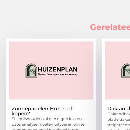
Gerelatee
Zonnepanelen Huren of
Dakrandb
kopen?
Dakrandbeve
Elk huishouden zal een eigen kosten-
platte dake
batenanalyse moeten uitvoeren om te
steigercent
kunnen bepalen of het zinvol is om