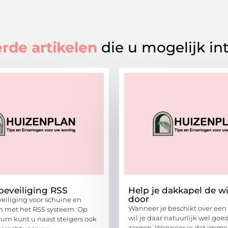
rde artikelen
die u mogelijk in
eveiliging RSS
Help je dakkapel de w
door
iliging voor schuine en
Wanneer je beschikt over een
n met het RSS systeem. Op
wil je daar natuurlijk wel goe
rum kunt u naast steigers ook
zorgen. Wanneer je dat immer