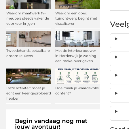
Waarom maatwerk tv-
Waarom een goed
meubels steeds vaker de
tuinontwerp begint met
Veel
voorkeur krijgen
visualiseren
Tweedehands betaalbare
Met de interieurbouwer
droomkeukens
in Harderwijk je woning
een make-over geven
Deze activiteit moet je
Hoe maak je waardevolle
echt een keer geprobeerd
content?
hebben
Begin vandaag nog met
jouw avontuur!