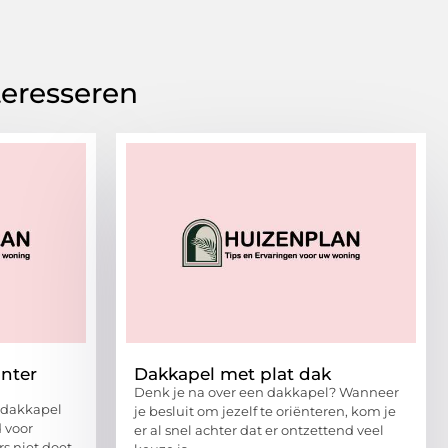
teresseren
inter
Dakkapel met plat dak
Denk je na over een dakkapel? Wanneer
 dakkapel
je besluit om jezelf te oriënteren, kom je
d voor
er al snel achter dat er ontzettend veel
s niet doet,